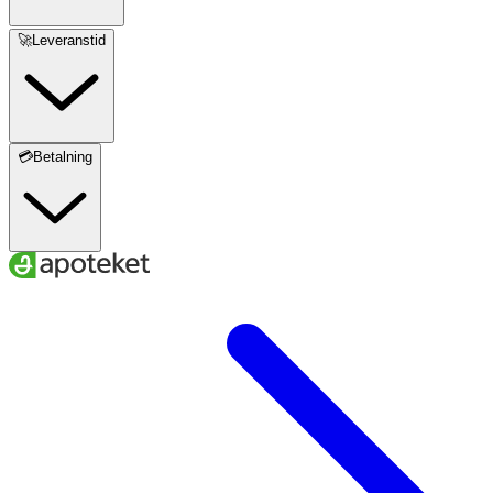
🚀Leveranstid
💳Betalning