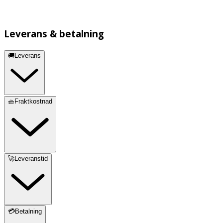
Leverans & betalning
🚚Leverans
🧺Fraktkostnad
🚀Leveranstid
💳Betalning