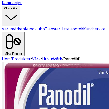
Kampanjer
Kloka Råd
Varumärken
Kundklubb
Tjänster
Hitta apotek
Kundservice
Mina Recept
Hem
/
Produkter
/
Värk
/
Huvudvärk
/
Panodil®