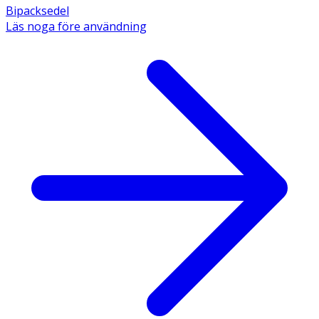
Bipacksedel
Läs noga före användning