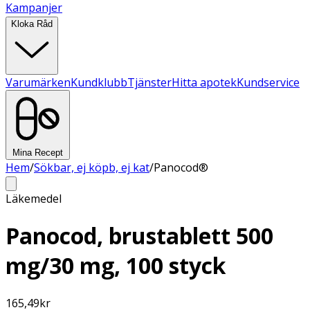
Kampanjer
Kloka Råd
Varumärken
Kundklubb
Tjänster
Hitta apotek
Kundservice
Mina Recept
Hem
/
Sökbar, ej köpb, ej kat
/
Panocod®
Läkemedel
Panocod, brustablett 500
mg/30 mg, 100 styck
165,49
kr