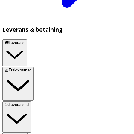
Leverans & betalning
🚚Leverans
🧺Fraktkostnad
🚀Leveranstid