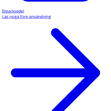
Bipacksedel
Läs noga före användning