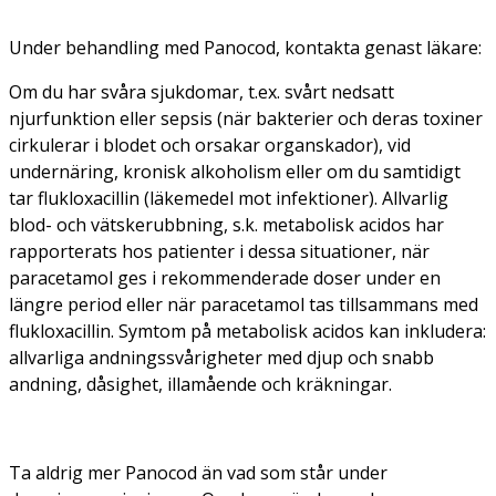
Under behandling med Panocod, kontakta genast läkare:
Om du har svåra sjukdomar, t.ex. svårt nedsatt
njurfunktion eller sepsis (när bakterier och deras toxiner
cirkulerar i blodet och orsakar organskador), vid
undernäring, kronisk alkoholism eller om du samtidigt
tar flukloxacillin (läkemedel mot infektioner). Allvarlig
blod- och vätskerubbning, s.k. metabolisk acidos har
rapporterats hos patienter i dessa situationer, när
paracetamol ges i rekommenderade doser under en
längre period eller när paracetamol tas tillsammans med
flukloxacillin. Symtom på metabolisk acidos kan inkludera:
allvarliga andningssvårigheter med djup och snabb
andning, dåsighet, illamående och kräkningar.
Ta aldrig mer Panocod än vad som står under