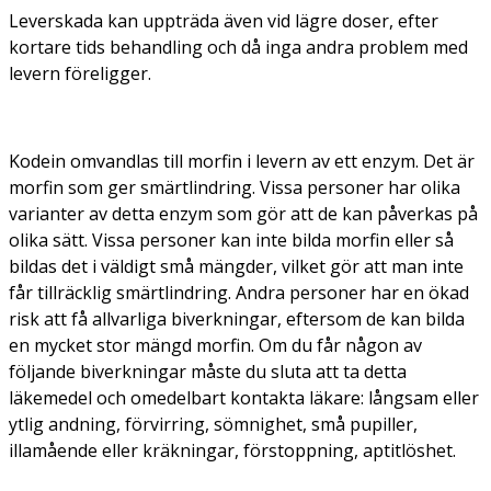
Leverskada kan uppträda även vid lägre doser, efter
kortare tids behandling och då inga andra problem med
levern föreligger.
Kodein omvandlas till morfin i levern av ett enzym. Det är
morfin som ger smärtlindring. Vissa personer har olika
varianter av detta enzym som gör att de kan påverkas på
olika sätt. Vissa personer kan inte bilda morfin eller så
bildas det i väldigt små mängder, vilket gör att man inte
får tillräcklig smärtlindring. Andra personer har en ökad
risk att få allvarliga biverkningar, eftersom de kan bilda
en mycket stor mängd morfin. Om du får någon av
följande biverkningar måste du sluta att ta detta
läkemedel och omedelbart kontakta läkare: långsam eller
ytlig andning, förvirring, sömnighet, små pupiller,
illamående eller kräkningar, förstoppning, aptitlöshet.