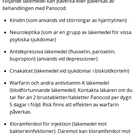
Följande läkemedel kan påverka eller påverkas av
behandlingen med Panocod:
Kinidin (som används vid störningar av hjärtrytmen)
Neuroleptika (som är en grupp av läkemedel för vissa
psykiska sjukdomar)
Antidepressiva läkemedel (fluoxetin, paroxetin,
bupropion) (används vid depressioner)
Cinakalcet (läkemedel vid sjukdomar i bisköldkörteln)
Warfarin och andra antivitamin-K läkemedel
(blodförtunnande läkemedel). Kontakta läkaren om du
tar fler än 2 brustabletter/tabletter Panocod per dygn
5 dagar i följd. Risk finns att effekten av warfarin
påverkas.
Kloramfenikol för injektion (läkemedel mot
bakterieinfektioner). Däremot kan kloramfenikol mot