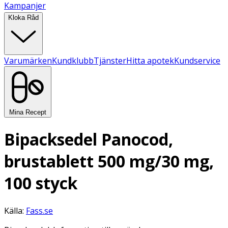
Kampanjer
Kloka Råd
Varumärken
Kundklubb
Tjänster
Hitta apotek
Kundservice
Mina Recept
Bipacksedel Panocod,
brustablett 500 mg/30 mg,
100 styck
Källa:
Fass.se