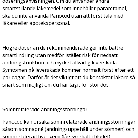
doseringsanvisningen. Om du använder andra
smärtstillande läkemedel som innehåller paracetamol,
ska du inte använda Panocod utan att först tala med
läkare eller apotekspersonal.
Högre doser än de rekommenderade ger inte bättre
smärtlindring utan medför istället risk för nedsatt
andningsfunktion och mycket allvarlig leverskada.
Symtomen på leverskada kommer normalt först efter ett
par dagar. Därför är det viktigt att du kontaktar läkare så
snart som möjligt om du har tagit för stor dos.
Sömnrelaterade andningsstörningar
Panocod kan orsaka sömnrelaterade andningsstörningar
såsom sömnapné (andningsuppehåll under sömnen) och
sömnrelaterad hypoxemi (låg syrehalt i blodet)
.