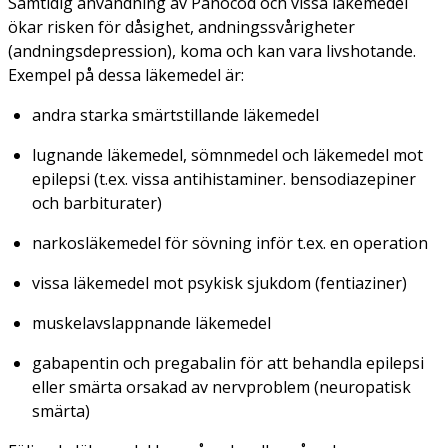
Samtidig användning av Panocod och vissa läkemedel
ökar risken för dåsighet, andningssvårigheter
(andningsdepression), koma och kan vara livshotande.
Exempel på dessa läkemedel är:
andra starka smärtstillande läkemedel
lugnande läkemedel, sömnmedel och läkemedel mot
epilepsi (t.ex. vissa antihistaminer. bensodiazepiner
och barbiturater)
narkosläkemedel för sövning inför t.ex. en operation
vissa läkemedel mot psykisk sjukdom (fentiaziner)
muskelavslappnande läkemedel
gabapentin och pregabalin för att behandla epilepsi
eller smärta orsakad av nervproblem (neuropatisk
smärta)