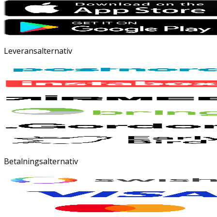
Leveransalternativ
Betalningsalternativ