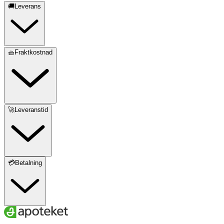
🚚Leverans
🧺Fraktkostnad
🚀Leveranstid
💳Betalning