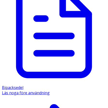
Bipacksedel
Läs noga före användning