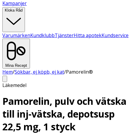
Kampanjer
Kloka Råd
Varumärken
Kundklubb
Tjänster
Hitta apotek
Kundservice
Mina Recept
Hem
/
Sökbar, ej köpb, ej kat
/
Pamorelin®
Läkemedel
Pamorelin, pulv och vätska
till inj-vätska, depotsusp
22,5 mg, 1 styck