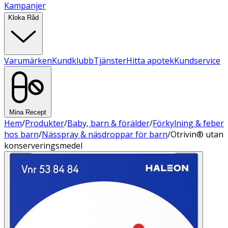
Kampanjer
Kloka Råd
Varumärken
Kundklubb
Tjänster
Hitta apotek
Kundservice
Mina Recept
Hem
/
Produkter
/
Baby, barn & förälder
/
Förkylning & feber
hos barn
/
Nässpray & näsdroppar för barn
/
Otrivin® utan
konserveringsmedel