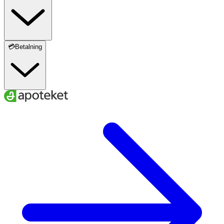
💳Betalning