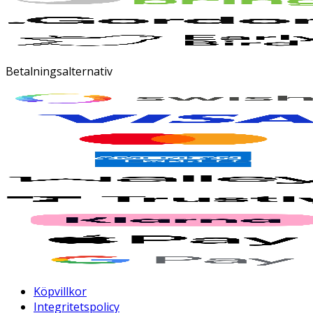
Betalningsalternativ
Köpvillkor
Integritetspolicy