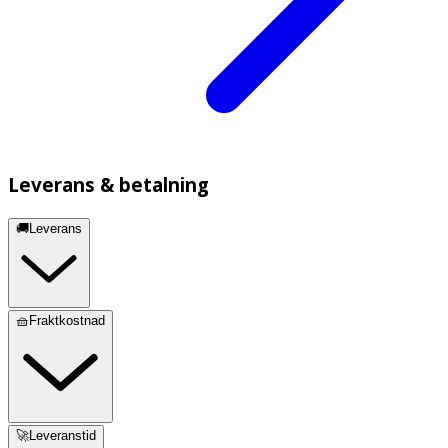
natriumdivätefosfatdihydrat,
dinatriumfosfatdodekahydrat, natriumklorid och renat
vatten.
Produkten är fri från konserveringsmedel.
Leverans & betalning
🚚Leverans
🧺Fraktkostnad
🚀Leveranstid