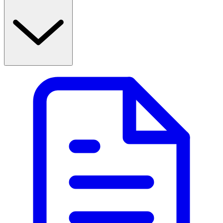
andningen. Läs alltid bipacksedeln noggrant eller besök
fass.se för mer information.
Användning & dosering
- Rekommenderas för barn mellan 1 och 12 år.
- Dosering: 1 spraydusch i varje näsborre vid behov,
högst 2–3 gånger per dygn.
- Används inte i mer än 10 dagar i följd utan läkares
ordination.
- Barn bör använda produkten under vuxens uppsikt.
- Följ bruksanvisningen för korrekt användning: snyt
näsan, håll flaskan upprätt, spraya i näsborren samtidigt
som barnet andas in försiktigt genom näsan.
- Munstycket ska rengöras och torkas av efter varje
användning. Sätt tillbaka skyddslocket tills ett klick hörs.