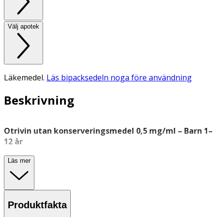
Välj apotek
Läkemedel.
Läs bipacksedeln noga före användning
Beskrivning
Otrivin utan konserveringsmedel 0,5 mg/ml – Barn 1–
12 år
Otrivin utan konserveringsmedel 0,5 mg/ml är ett
Läs mer
receptfritt läkemedel i nässprayform som används för att
lindra
nästäppa vid förkylning
eller akut
bihåleinflammation hos barn mellan 1 och 12 år.
Produkten innehåller xylometazolinhydroklorid, som
Produktfakta
verkar avsvällande på nässlemhinnan och underlättar