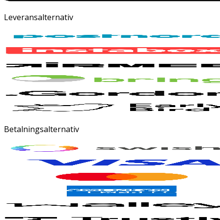
Leveransalternativ
Betalningsalternativ