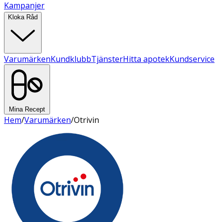
Kampanjer
Kloka Råd
Varumärken
Kundklubb
Tjänster
Hitta apotek
Kundservice
Mina Recept
Hem
/
Varumärken
/
Otrivin