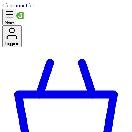
Gå till innehåll
Meny
Logga in