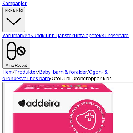
Kampanjer
Kloka Råd
Varumärken
Kundklubb
Tjänster
Hitta apotek
Kundservice
Mina Recept
Hem
/
Produkter
/
Baby, barn & förälder
/
Ögon- &
öronbesvär hos barn
/
OtoDual Örondroppar kids