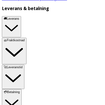
Leverans & betalning
🚚Leverans
🧺Fraktkostnad
🚀Leveranstid
💳Betalning