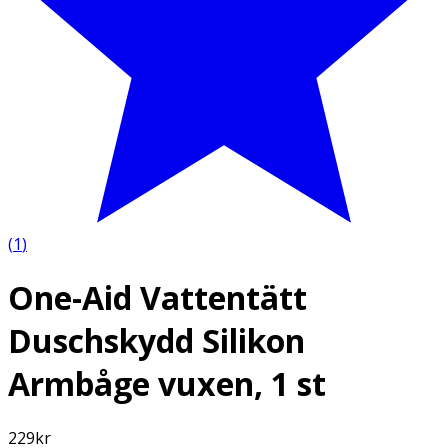
(
1
)
One-Aid Vattentätt
Duschskydd Silikon
Armbåge vuxen, 1 st
229
kr