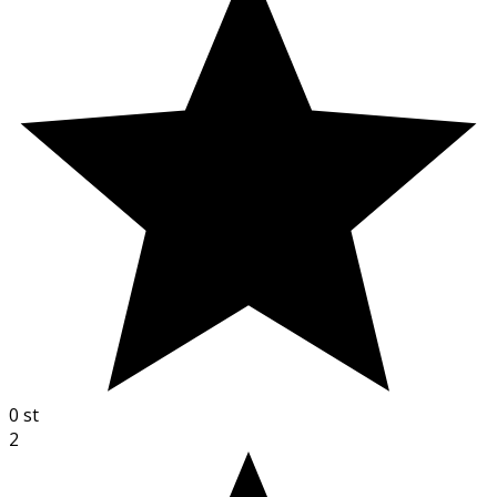
0
st
2