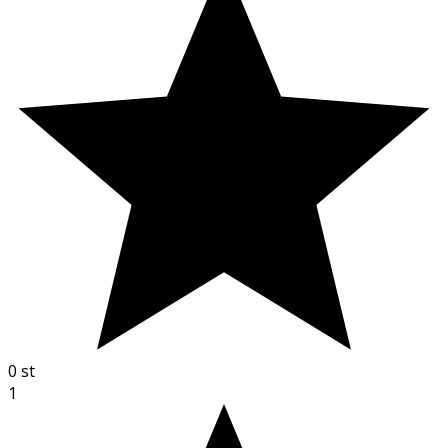
0
st
1