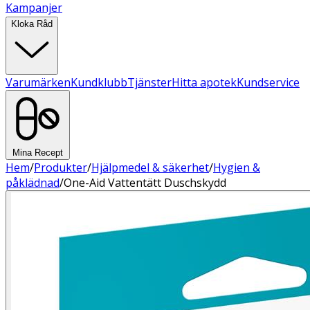
Kampanjer
Kloka Råd
Varumärken
Kundklubb
Tjänster
Hitta apotek
Kundservice
Mina Recept
Hem
/
Produkter
/
Hjälpmedel & säkerhet
/
Hygien &
påklädnad
/
One-Aid Vattentätt Duschskydd