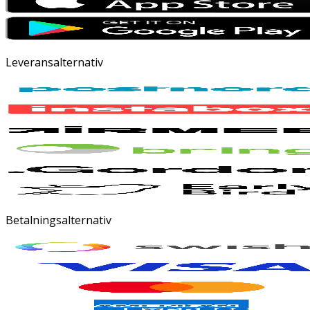
Leveransalternativ
Betalningsalternativ