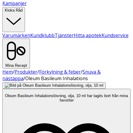
Kampanjer
Kloka Råd
Varumärken
Kundklubb
Tjänster
Hitta apotek
Kundservice
Mina Recept
Hem
/
Produkter
/
Förkylning & feber
/
Snuva &
nästäppa
/
Oleum Basileum Inhalations
Oleum Basileum Inhalationslösning, olja, 10 ml har tagits bort från mina
favoriter