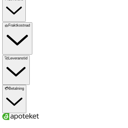
🧺Fraktkostnad
🚀Leveranstid
💳Betalning