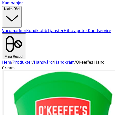
Kampanjer
Kloka Råd
Varumärken
Kundklubb
Tjänster
Hitta apotek
Kundservice
Mina Recept
Hem
/
Produkter
/
Handvård
/
Handkräm
/
Okeeffes Hand
Cream