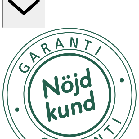
Egenskaper
- Återfuktar mycket torr och sprucken hud
- Parfymfri och icke-fet formula
- Lämplig för daglig användning
- Passar särskilt för händer som utsätts för mycket
påfrestning
Användning
- Applicera på rena händer efter behov.
- En liten mängd räcker långt.
Förvaring
Förvaras i rumstemperatur utom räckhåll för små barn.
Innehåll