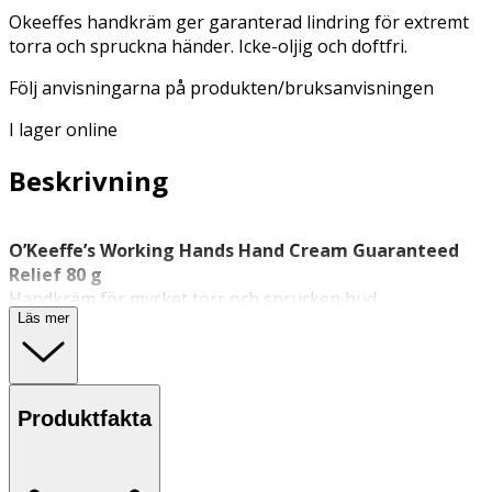
Okeeffes handkräm ger garanterad lindring för extremt
torra och spruckna händer. Icke-oljig och doftfri.
Följ anvisningarna på produkten/bruksanvisningen
I lager online
Beskrivning
O’Keeffe’s Working Hands Hand Cream Guaranteed
Relief 80 g
Handkräm för mycket torr och sprucken hud.
Läs mer
O’Keeffe’s Working Hands är en
handkräm
utvecklad för
att återfukta och skydda mycket torr och sprucken hud.
Den icke-fet och parfymfria formulan absorberas snabbt
och passar för daglig användning, särskilt för dig som
Produktfakta
ofta utsätter händerna för påfrestning i arbete eller
vardag. Produkten är framtagen med återfuktande
ingredienser och ger en behaglig känsla utan att kladda.