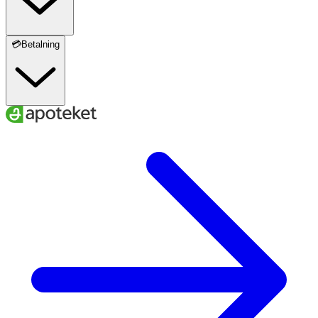
💳Betalning