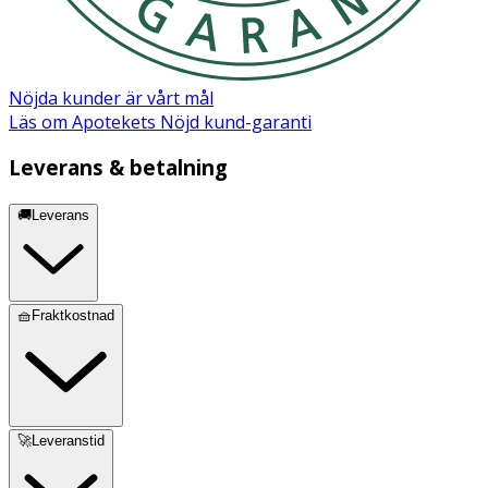
Aqua, Glycerin, Stearic Acid, Isopropyl Myristate, Cetyl
Alcohol, Cetearyl Alcohol, Ceteareth-20, Aluminum Starch
Octenylsuccinate, Sodium Hydroxide, Paraffin,
Nöjda kunder är vårt mål
Hydroxyacetophenone, Dimethicone, Acrylates/C10-30
Läs om Apotekets Nöjd kund-garanti
Alkyl Acrylate Crosspolymer.
Leverans & betalning
🚚Leverans
🧺Fraktkostnad
🚀Leveranstid