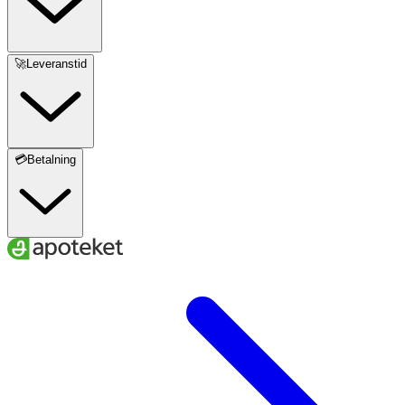
🚀Leveranstid
💳Betalning