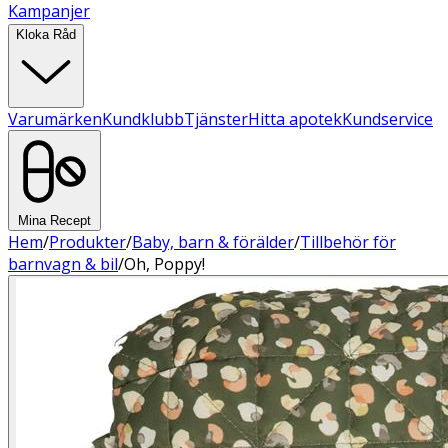
Kampanjer
Kloka Råd
Varumärken
Kundklubb
Tjänster
Hitta apotek
Kundservice
Mina Recept
Hem
/
Produkter
/
Baby, barn & förälder
/
Tillbehör för
barnvagn & bil
/
Oh, Poppy!