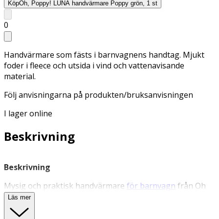
Köp
Oh, Poppy! LUNA handvärmare Poppy grön, 1 st
0
Handvärmare som fästs i barnvagnens handtag. Mjukt
foder i fleece och utsida i vind och vattenavisande
material.
Följ anvisningarna på produkten/bruksanvisningen
I lager online
Beskrivning
Beskrivning
Mysig och praktisk handvärmare
för barnvagn
från Oh
Poppy! Den sköna handvärmaren håller dina händer
Läs mer
varma på barnvagnspromenaden under de kalla
månaderna. Insidan är i värmande mjuk fleece och