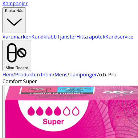
Kampanjer
Kloka Råd
Varumärken
Kundklubb
Tjänster
Hitta apotek
Kundservice
Mina Recept
Hem
/
Produkter
/
Intim
/
Mens
/
Tamponger
/
o.b. Pro
Comfort Super