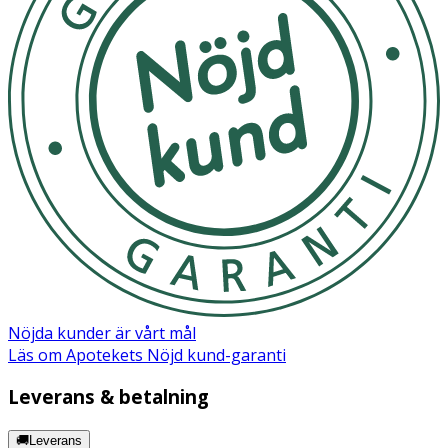
Inneh
å
ll
De absorberande fibrerna i o.b.®-tamponger är gjorda
av cellulosafibrer (viskos), som uppfyller
europafarmakopéns krav på renhet. De har dessutom ett
yttre skikt gjort av olika polymerer (polyeten och/eller
polypropen, och/eller polyester) som Silk Touch™-höljet
på o.b.® ProComfort™-tamponger. Tampongsnöret är av
syntetiska fibrer.
Nöjda kunder är vårt mål
Läs om Apotekets Nöjd kund-garanti
Leverans & betalning
🚚Leverans