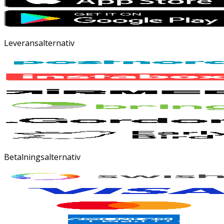
Leveransalternativ
Betalningsalternativ