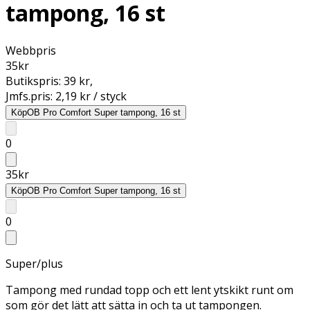
tampong, 16 st
Webbpris
35
kr
Butikspris:
39 kr
,
Jmfs.pris:
2,19 kr / styck
Köp
OB Pro Comfort Super tampong, 16 st
0
35
kr
Köp
OB Pro Comfort Super tampong, 16 st
0
Super/plus
Tampong med rundad topp och ett lent ytskikt runt om
som gör det lätt att sätta in och ta ut tampongen.