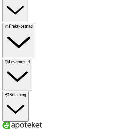
🧺Fraktkostnad
🚀Leveranstid
💳Betalning