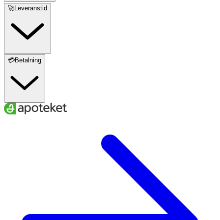
🚀Leveranstid
💳Betalning