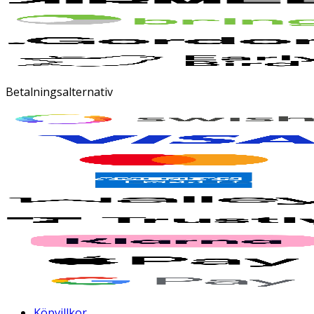
Betalningsalternativ
Köpvillkor