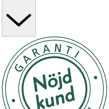
Användning
- Applicera morgon och/eller kväll på hela kroppen.
- Förvaras i rumstemperatur.
Inneh
å
ll
AQUA/WATER, GLYCERIN, COCO-CAPRYLATE/CAPRATE,
COCOS NUCIFERA (COCONUT) OIL, HELIANTHUS
ANNUUS (SUNFLOWER) SEED OIL, BEHENYL ALCOHOL,
PENTYLENE GLYCOL, ARACHIDYL ALCOHOL,
PARFUM/FRAGRANCE, TOCOPHEROL, SACCHARIDE
ISOMERATE, CARBOMER, SODIUM STEAROYL
GLUTAMATE, ARACHIDYL GLUCOSIDE, CAPRYLYL
GLYCOL, GLYCERYL CAPRYLATE, SODIUM GLUCONATE,
SODIUM HYDROXIDE, CAMELLIA SINENSIS FLOWER
EXTRACT, CITRIC ACID, SODIUM CITRATE, LIMONENE,
CITRAL, LINALOOL, ALPHA-ISOMETHYL IONONE,
GERANIOL [N4506/A].