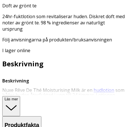
Doft av grönt te
24hr-fuktlotion som revitaliserar huden. Diskret doft med
noter av grönt te. 98 % ingredienser av naturligt
ursprung
Följ anvisningarna på produkten/bruksanvisningen
I lager online
Beskrivning
Beskrivning
Nuxe Rêve De Thé Moisturising Milk är en
hudlotion
som
håller huden återfuktad i upp till 24 timmar. Lotionen
bidrar till att revitalisera huden och gör att den känns
Läs mer
mjuk, slät och smidig. Lotionen har en diskret doft med
noter av grönt te. Reve De Thé Moisturising Milk
innehåller 98 % ingredienser av naturligt ursprung. Följ
anvisningarna på produkten/bruksanvisningen.
Produktfakta