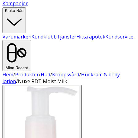
Kampanjer
Kloka Råd
Varumärken
Kundklubb
Tjänster
Hitta apotek
Kundservice
Mina Recept
Hem
/
Produkter
/
Hud
/
Kroppsvård
/
Hudkräm & body
lotion
/
Nuxe RDT Moist Milk