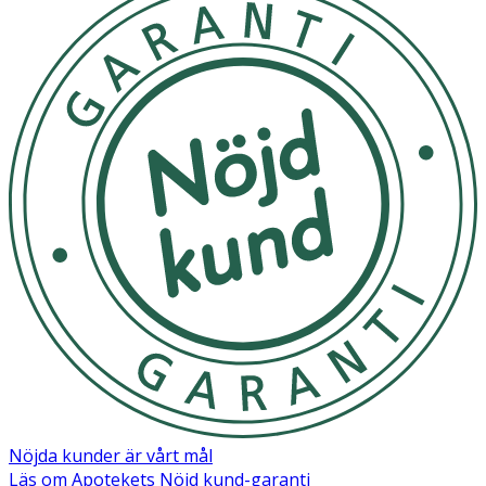
Fräscha delikata noter av grapefrukt, magnolia och mysk.
Följ anvisningarna på produkten/bruksanvisningen.
Användning
- Används året om. Sprayas på hela kroppen efter dusch
eller bad.
- Spraya en liten mängd olja i handflatan och dra igenom
håret för en naturlig utjämnande effekt. Kan även
användas som hårmask.
- Passar efter solbad, eftersom den har en lugnande
verkan. Ger en härlig lyster och skyddar mot flagning.
- Förvaras svalt och torrt.
Innehåll
Coco-Caprylate/Caprate, Macadamia Integrifolia Seed Oil,
Dicaprylyl Ether, Caprylic/Capric Triglyceride, Prunus
Nöjda kunder är vårt mål
Amygdalus Dulcis (Sweet Almond) Oil, Corylus Avellana
Läs om Apotekets Nöjd kund-garanti