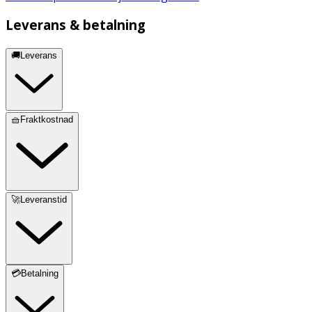
(Hazel) Seed Oil, Parfum/Fragrance, Camellia Oleifera
Seed Oil, Camellia Japonica Seed Oil, Tocopherol, Argania
Leverans & betalning
Spinosa Kernel Oil, Borago Officinalis Seed Oil,
Tocopheryl Acetate, Helianthus Annuus (Sunflower) Seed
🚚Leverans
Oil, Rosmarinus Officinalis (Rosemary) Leaf Extract,
Polyglyceryl-3 Diisostearate, Ascorbic Acid, Limonene,
Linalool, Citral, Citronellol, Hydroxycitronellal, Geraniol
[N2216/A].
🧺Fraktkostnad
🚀Leveranstid
💳Betalning