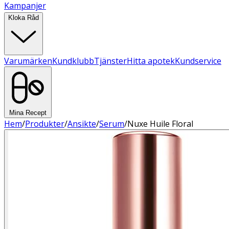
Kampanjer
Kloka Råd
Varumärken
Kundklubb
Tjänster
Hitta apotek
Kundservice
Mina Recept
Hem
/
Produkter
/
Ansikte
/
Serum
/
Nuxe Huile Floral