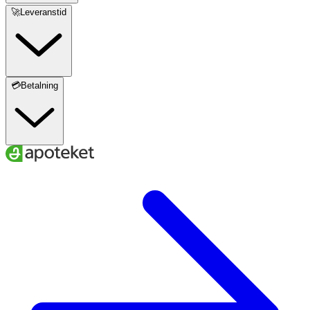
🚀Leveranstid
💳Betalning