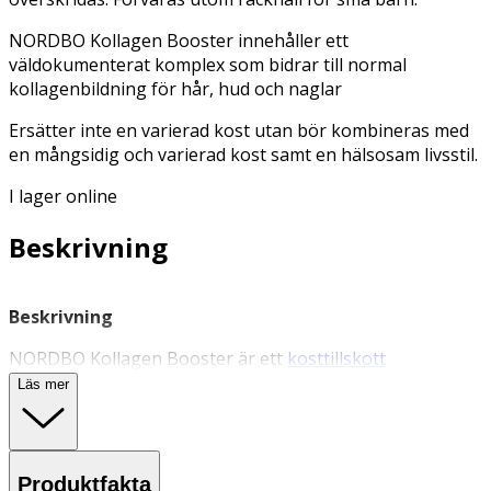
NORDBO Kollagen Booster innehåller ett
väldokumenterat komplex som bidrar till normal
kollagenbildning för hår, hud och naglar
Ersätter inte en varierad kost utan bör kombineras med
en mångsidig och varierad kost samt en hälsosam livsstil.
I lager online
Beskrivning
Beskrivning
NORDBO Kollagen Booster är ett
kosttillskott
innehållande ett väldokumenterat komplex med de unika
Läs mer
växtextrakten Opextan® och Centevita®, samt C-vitamin
som bidrar till normal kollagenbildning. Kapslarna
innehåller även biotin som bidrar till att bibehålla
normalt hår, hud och naglar. NORDBO Kollagen Booster
Produktfakta