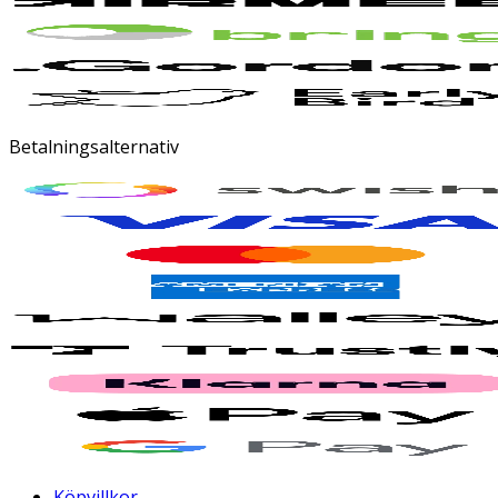
Betalningsalternativ
Köpvillkor