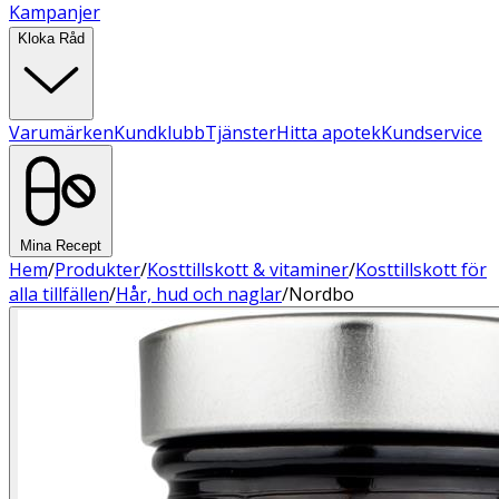
Kampanjer
Kloka Råd
Varumärken
Kundklubb
Tjänster
Hitta apotek
Kundservice
Mina Recept
Hem
/
Produkter
/
Kosttillskott & vitaminer
/
Kosttillskott för
alla tillfällen
/
Hår, hud och naglar
/
Nordbo