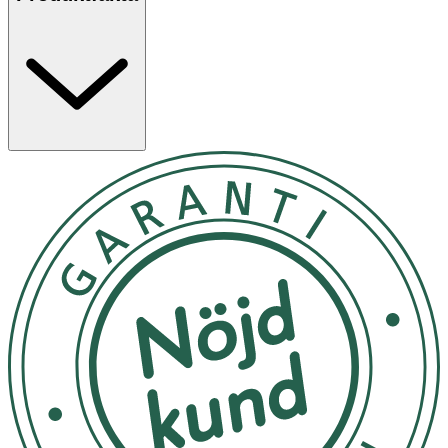
är 100% vegansk och certifierad av Djurens Rätt Kollagen
Booster kan användas fristående eller i kombination med
NORDBO Kollagen, ASC
.
Användning & Dosering
- 2 kapslar per dag. Intas när som helst under dygnet.
- Vid svårigheter att svälja kan kapseln öppnas och
innehållet strös i valfri vätska. (Undvik het vätska,
eftersom det kan förstöra näringsinnehållet.)
- Rekommenderad dagsdos ska inte överskridas.
- Rådfråga läkare vid graviditet eller amning.
- Kosttillskott ersätter inte en varierad kost.
- Förvaras torrt i rumstemperatur och ej i direkt solljus.
Förvaras utom räckhåll för barn.