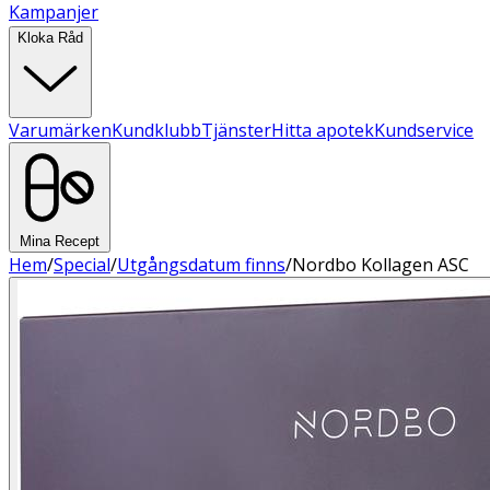
Kampanjer
Kloka Råd
Varumärken
Kundklubb
Tjänster
Hitta apotek
Kundservice
Mina Recept
Hem
/
Special
/
Utgångsdatum finns
/
Nordbo Kollagen ASC