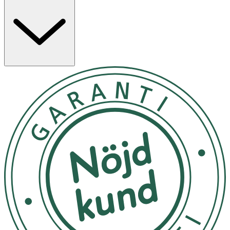
fiskindustrin, som vanligtvis slängs. Pulvret är fördelat i
smidiga dospåsar som löser sig lätt i vatten. Kosttillskott
ersätter inte en varierad kost utan bör kombineras med
en mångsidig och balanserad kost samt en hälsosam
livsstil.
Användning & Dosering
- Rekommenderad daglig dos: 1 dos påse dagligen.
Blanda i vatten, juice eller annan kyld dryck.
- Överskrid inte rekommenderad daglig dos.
- Kosttillskott bör inte användas som alternativ till en
varierad kost.
- Förvaras torrt i rumstemperatur, ej direkt i solljus. Väl
försluten och utom räckhåll för små barn.
INNEHÅLLSDEKLARATION
1 Dospåse
%DRI*
Ecolovita
5000 mg
**