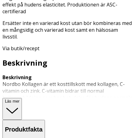
effekt på hudens elasticitet. Produktionen är ASC-
certifierad
Ersätter inte en varierad kost utan bör kombineras med
en mångsidig och varierad kost samt en hälsosam
livsstil.
Via butik/recept
Beskrivning
Beskrivning
Nordbo Kollagen är ett kosttillskott med kollagen, C-
vitamin och zink. C-vitamin bidrar till normal
kollagenbildning som har betydelse för hudens normala
Läs mer
funktion. Zink bidrar till att bibehålla normal hud, hår och
naglar. Nordbo Kollagen är en ASC-certifierad
kollagenprodukt, vilket betyder att produkten
produceras hållbart med respekt för såväl miljö som för
Produktfakta
djur och människor. Kollagenet framställs av svinn från