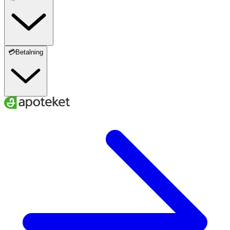
💳Betalning