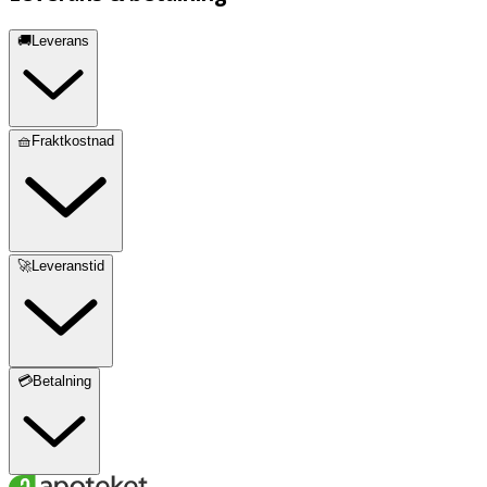
🚚Leverans
🧺Fraktkostnad
🚀Leveranstid
💳Betalning