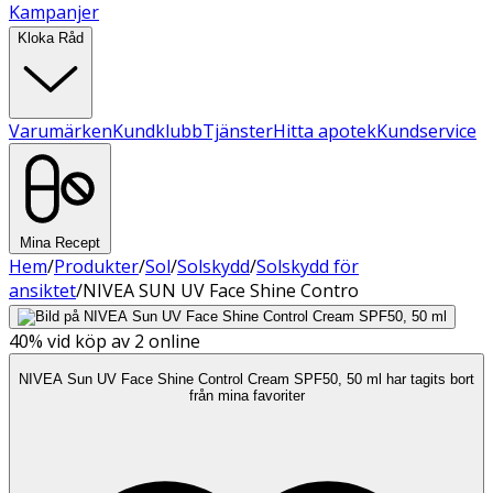
Kampanjer
Kloka Råd
Varumärken
Kundklubb
Tjänster
Hitta apotek
Kundservice
Mina Recept
Hem
/
Produkter
/
Sol
/
Solskydd
/
Solskydd för
ansiktet
/
NIVEA SUN UV Face Shine Contro
40%
vid köp av 2 online
NIVEA Sun UV Face Shine Control Cream SPF50, 50 ml har tagits bort
från mina favoriter