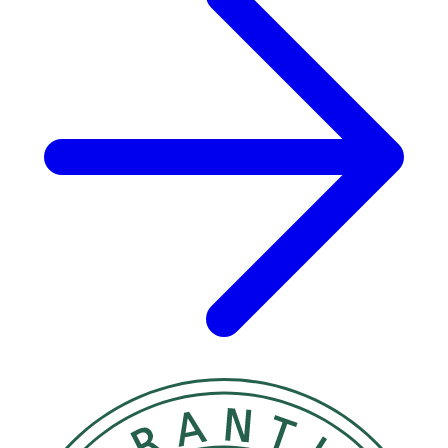
och värmekällor.
Innehåll
Aqua, Alcohol Denat., Butyl Methoxydibenzoylmethane,
Bis-Ethylhexyloxyphenol Methoxyphenyl Triazine,
Isopropyl Palmitate, C12-15 Alkyl Benzoate, Dibutyl
Adipate, Ethylhexyl Triazone, Butylene Glycol
Dicaprylate/Dicaprate, Cetearyl Alcohol, Distarch
Phosphate, Phenylbenzimidazole Sulfonic Acid, Glyceryl
Stearate, Tapioca Starch, Diethylamino Hydroxybenzoyl
Hexyl Benzoate, Glycerin, Glycyrrhiza Inflata Root Extract,
Tocopheryl Acetate, Hydroxypropyl Starch Phosphate,
Xanthan Gum, Cocoglycerides, Hydrogenated Coco-
Glycerides, Hydrogenated Rapeseed Oil, Sodium Stearoyl
Glutamate, Silica Dimethyl Silylate, Sodium Hydroxide,
Sodium Chloride, Hydroxyacetophenone,
Ethylhexylglycerin, Phenoxyethanol, Trisodium EDTA,
Linalool, Benzyl Alcohol, Alpha-Isomethyl Ionone,
Limonene, Geraniol, Citronellol, Parfum