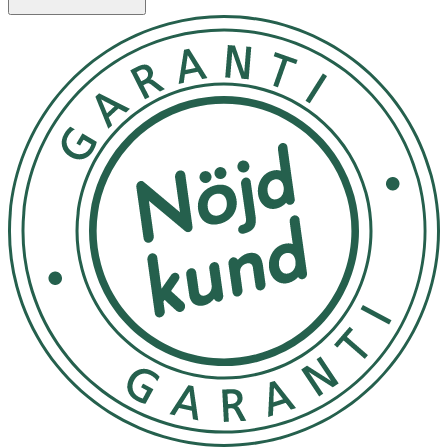
skydd med en omedelbar och långvarig mattande effekt.
Berikad med Licochalcone A, kan denna solkräm hjälpa till
att motverka fria radikaler orsakade av UV-stress med
upp till 87% (in-vitro). Formulan är lätt, icke-fet och har en
dry-touch-känsla. Den
1. Applicera en generös mängd före solexponering.
Undvik kontakt med ögonen. 2. Låt torka helt och undvik
direkt kontakt med textilier och hårda ytor för att
undvika fläckar 3. Återapplicera ofta, speciellt efter
badning, svettning och handdukstorkning 4. Vistas inte
för länge i solen, även om du applicerat solskydd För liten
mängd reducerar skyddsnivån betydligt. Överexponering
av solen utgör en allvarlig hälsorisk. Skydda spädbarn
och små barn från direkt solljus.
Kan förvaras i rumstemperatur
OK för gravida och ammande:
Nej