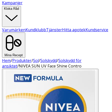
Kampanjer
Kloka Råd
Varumärken
Kundklubb
Tjänster
Hitta apotek
Kundservice
Mina Recept
Hem
/
Produkter
/
Sol
/
Solskydd
/
Solskydd för
ansiktet
/
NIVEA SUN UV Face Shine Contro