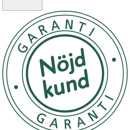
ytligt och på djupet. Serumet är parfymfritt, lämnar inga
vita rester och passar även känslig hud. Utmärkt att
använda under smink.
Egenskaper
- SPF 50+ – mycket högt solskydd för ansiktet
- Skyddar mot UVA/UVB och högenergiljus
- Med Licochalcone A och dubbelverkande
hyaluronsyra
- Lätt formula – icke-klibbig och utan vita rester
- Parfymfri – passar även känslig hud
- Kan användas under makeup
- Idealisk för daglig användning året om
Användning