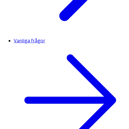
Chloride, Sodium Sulfate, Phenoxyethanol,
Hydroxyacetophenone, CI 15985, CI 16035.
Vanliga frågor