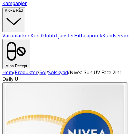
Kampanjer
Kloka Råd
Varumärken
Kundklubb
Tjänster
Hitta apotek
Kundservice
Mina Recept
Hem
/
Produkter
/
Sol
/
Solskydd
/
Nivea Sun UV Face 2in1
Daily U