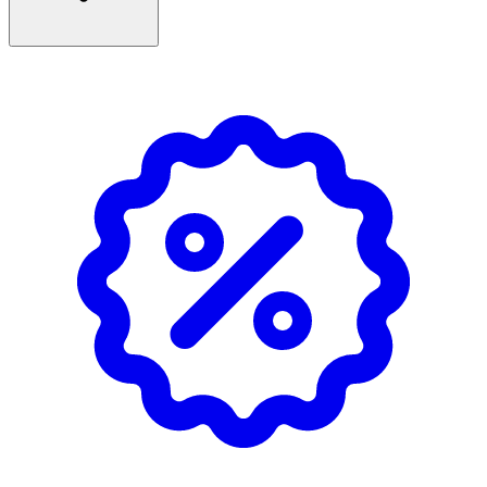
för att ge en mjuk och återfuktad känsla. Passar alla
hudtyper, även känslig hud. Produkten är dermatologiskt
testad och innehåller en biologiskt nedbrytbar formula
till 65 %.
Egenskaper
- SPF 50+ – mycket högt solskydd för ansikte, hals och
dekolletage
- Med LUMINOUS630® – utvecklad för att minska
synligheten av pigmentfläckar
- Innehåller hyaluronsyra och E-vitamin
- Lätt, snabbt absorberande och icke-kladdig formula
- Passar alla hudtyper, även känslig hud
- Fri från Octocrylene, Octinoxate och Oxybenzone
Användning