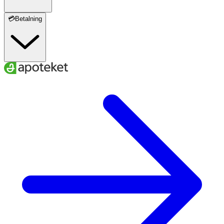
💳Betalning