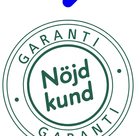
Förvaras i rumstemperatur utom räckhåll för små barn.
Innehåll
Aqua, Alcohol Denat., Butyl Methoxydibenzoylmethane,
Ethylhexyl Triazone, C12-15 Alkyl Benzoate, Bis-
Ethylhexyloxyphenol Methoxyphenyl Triazine, Isopropyl
Palmitate, Butylene Glycol Dicaprylate/Dicaprate, Dibutyl
Adipate, Cetearyl Alcohol, Distarch Phosphate,
Phenylbenzimidazole Sulfonic Acid, Glyceryl Stearate,
Tapioca Starch, Diethylamino Hydroxybenzoyl Hexyl
Benzoate, Glycerin, Isobutylamido Thiazolyl Resorcinol
(Thiamidol®), Glycyrrhiza Inflata Root Extract, Sodium
Hyaluronate, Tocopheryl Acetate, Hydroxypropyl Starch
Phosphate, Xanthan Gum, Sodium Stearoyl Glutamate,
Cocoglycerides, Hydrogenated CocoGlycerides,
Hydrogenated Rapeseed Oil, Sodium Hydroxide, Sodium
Chloride, Sodium Sulfate, Ethylhexylglycerin,
Hydroxyacetophenone, Phenoxyethanol, Trisodium
EDTA, Parfum, CI 15985, CI 16035.