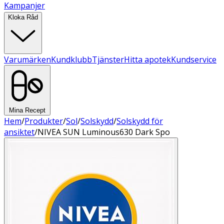
Kampanjer
Kloka Råd
Varumärken
Kundklubb
Tjänster
Hitta apotek
Kundservice
Mina Recept
Hem
/
Produkter
/
Sol
/
Solskydd
/
Solskydd för
ansiktet
/
NIVEA SUN Luminous630 Dark Spo