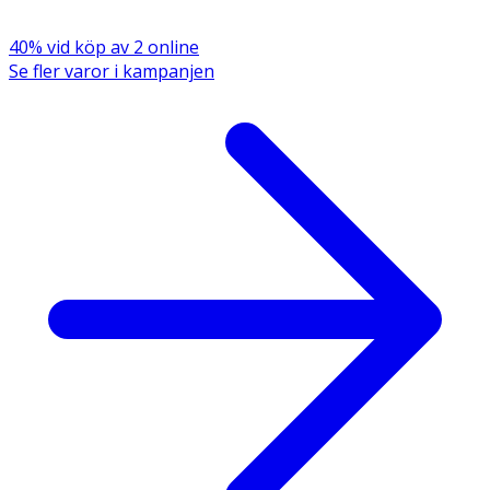
- Applicera ca 3 ml i ansiktet före solexponering.
40% vid köp av 2 online
- Återapplicera ofta, särskilt efter bad, svettning eller
Se fler varor i kampanjen
handdukstorkning.
- Använd produkter med NIVEA LUMINOUS630®-serien
max 4 gånger per dag.
- Komplettera gärna med andra produkter i
NIVEA
LUMINOUS630®-serien
.
- Låt produkten absorberas helt innan kontakt med
textilier.
- För lite produkt reducerar skyddsnivån.
- Överexponering av solen utgör en hälsorisk.
- Skydda småbarn mot direkt solljus.
- Undvik kontakt med ögonen.
Förvaring