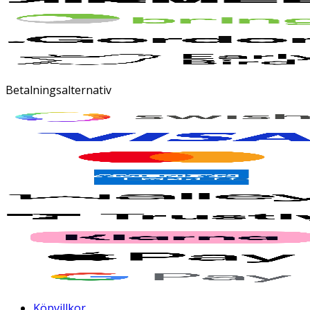
Betalningsalternativ
Köpvillkor