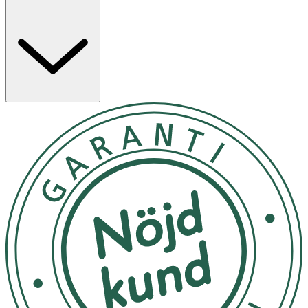
steget i rutinen. Vänta 10–15 minuter innan du applicerar
makeup. Applicera generöst och jämnt med krämen på
torrt ansikte 15 minuter före solexponering och
återapplicera efter 40 minuters simning eller kraftig
svettning, men minst varannan timme.
Förvara vid rumstemperatur
OK för gravida och ammande:
Ja
Ingredienser:
Aqua (Water), Diethylamino Hydroxybenzoyl Hexyl
Benzoate, Propylheptyl Caprylate, Dibutyl Adipate, Silica,
Glycerin, Ethylhexyl Triazone, HDI/Trimethylol
Hexyllactone Crosspolymer, Dimethicone, Dicaprylyl
Ether, Ethylhexyl Salicylate, Bis-Ethylhexyloxyphenol
Methoxyphenyl Triazine, Polymethyl Methacrylate,
Ceramide NP, Ceramide AP, Ceramide AS, Ceramide NS,
Ceramide EOP, Allantoin, Ectoin, Sodium Hyaluronate,