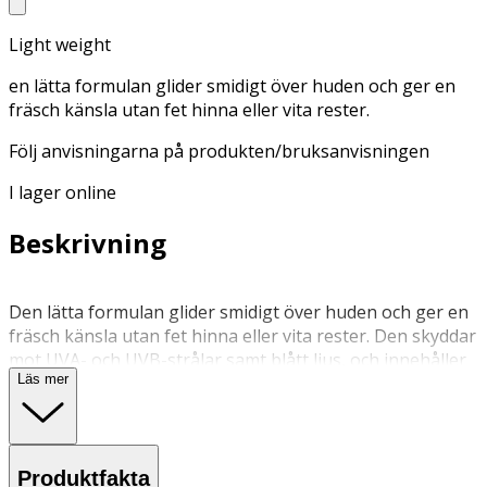
Light weight
en lätta formulan glider smidigt över huden och ger en
fräsch känsla utan fet hinna eller vita rester.
Följ anvisningarna på produkten/bruksanvisningen
I lager online
Beskrivning
Den lätta formulan glider smidigt över huden och ger en
fräsch känsla utan fet hinna eller vita rester. Den skyddar
mot UVA- och UVB-strålar samt blått ljus, och innehåller
Läs mer
fuktgivande ingredienser som hjälper till att återfukta
huden och bevara dess ungdomliga utseende.
Skaka väl före användning. Applicera 2–3 pump av
Produktfakta
produkten på rengjord hud. Applicera som det sista