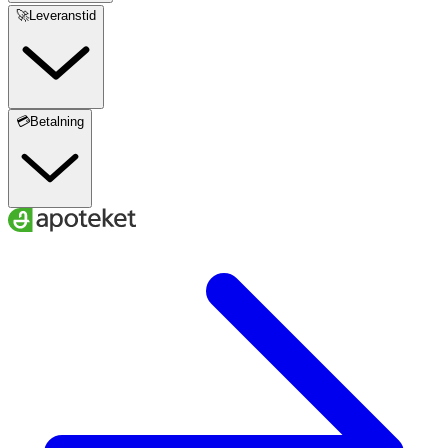
🚀Leveranstid
💳Betalning