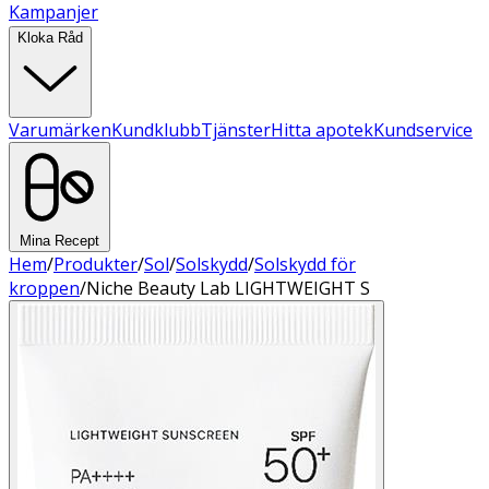
Kampanjer
Kloka Råd
Varumärken
Kundklubb
Tjänster
Hitta apotek
Kundservice
Mina Recept
Hem
/
Produkter
/
Sol
/
Solskydd
/
Solskydd för
kroppen
/
Niche Beauty Lab LIGHTWEIGHT S