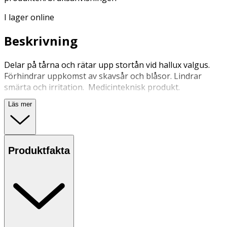
I lager online
Beskrivning
Delar på tårna och rätar upp stortån vid hallux valgus.
Förhindrar uppkomst av skavsår och blåsor. Lindrar
smärta och irritation. Medicinteknisk produkt.
Läs mer
Tvätta och torka fötterna. placera tåspridaren mellan
tårna och ta på en strumpa.
Förvaras i rumstemperatur oåtkomligt för barn och
Produktfakta
husdjur.
OK för gravida och ammande:
Ja
Ingredienser:
Medicinsk mineralolja