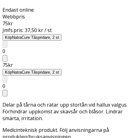
Endast online
Webbpris
75
kr
Jmfs.pris:
37,50 kr / st
Köp
NatraCure Tåspridare, 2 st
0
75
kr
Köp
NatraCure Tåspridare, 2 st
0
Delar på tårna och rätar upp stortån vid hallux valgus.
Förhindrar uppkomst av skavsår och blåsor. Lindrar
smärta, irritation.
Medicinteknisk produkt. Följ anvisningarna på
produkten/bruksanvisningen