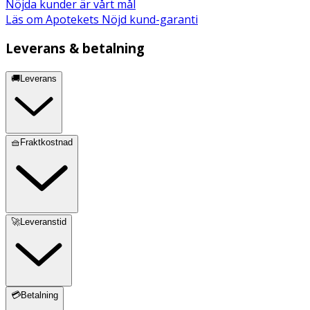
Nöjda kunder är vårt mål
Läs om Apotekets Nöjd kund-garanti
Leverans & betalning
🚚Leverans
🧺Fraktkostnad
🚀Leveranstid
💳Betalning