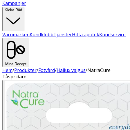
Kampanjer
Kloka Råd
Varumärken
Kundklubb
Tjänster
Hitta apotek
Kundservice
Mina Recept
Hem
/
Produkter
/
Fotvård
/
Hallux valgus
/
NatraCure
Tåspridare