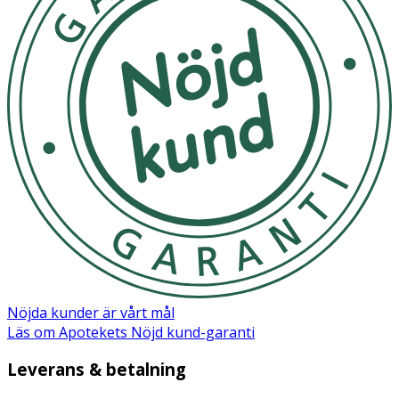
· Icke beroendeframkallande
· För vuxna och barn från 2 år.
Användning
· Håll burken i valfri vinkel och för försiktigt in
munstycket i näsborren.
· Tryck i 1–2 sekunder och upprepa i andra näsborren.
· Rengör munstycket efter varje användning med tvål
och varmt vatten.
Observera:
· Använd inte om du är överkänslig/allergisk mot Aloe
Nöjda kunder är vårt mål
vera eller växter i familjen Asteraceae.
Läs om Apotekets Nöjd kund-garanti
Förvaring
Leverans & betalning
Förvaras vid 15–30 °C, skyddat från solljus och värme.