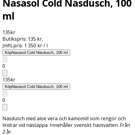
Nasasol Cold Näsdusch, 100
ml
135
kr
Butikspris:
135 kr
,
Jmfs.pris:
1 350 kr / l
Köp
Nasasol Cold Näsdusch, 100 ml
0
135
kr
Köp
Nasasol Cold Näsdusch, 100 ml
0
Näsdusch med aloe vera och kamomill som rengör och
lindrar vid nästäppa. Innehåller svenskt havsvatten. Från
2 år.