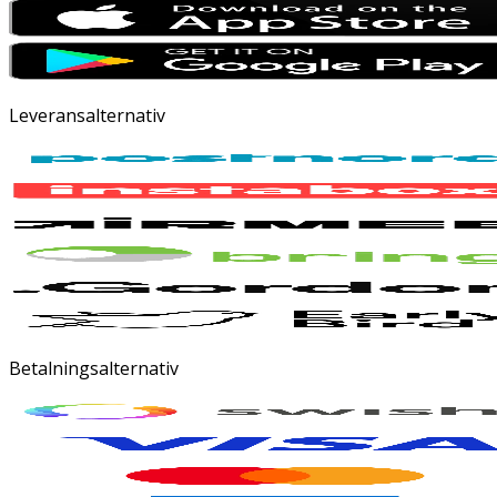
Leveransalternativ
Betalningsalternativ