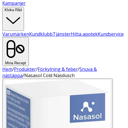
Kampanjer
Kloka Råd
Varumärken
Kundklubb
Tjänster
Hitta apotek
Kundservice
Mina Recept
Hem
/
Produkter
/
Förkylning & feber
/
Snuva &
nästäppa
/
Nasasol Cold Näsdusch