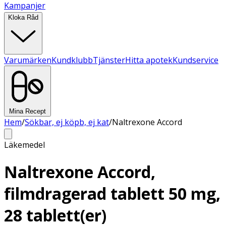
Kampanjer
Kloka Råd
Varumärken
Kundklubb
Tjänster
Hitta apotek
Kundservice
Mina Recept
Hem
/
Sökbar, ej köpb, ej kat
/
Naltrexone Accord
Läkemedel
Naltrexone Accord,
filmdragerad tablett 50 mg,
28 tablett(er)