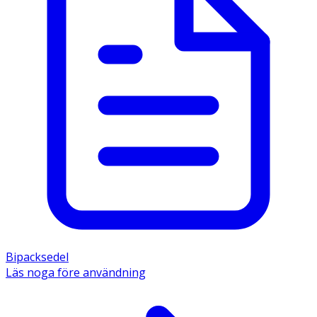
Bipacksedel
Läs noga före användning