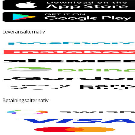
Leveransalternativ
Betalningsalternativ