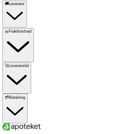
🚚Leverans
🧺Fraktkostnad
🚀Leveranstid
💳Betalning