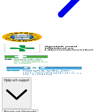
Hjälp och support
Recept och läkemedel