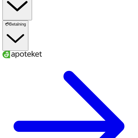
💳Betalning