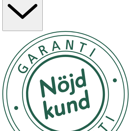
vitamin som skyddar hår och hud mot uttorkning.
Skaka burken väl, håll upp och ner och fördela skum i
handflatan. Applicera i rent, handdukstorkat hår och föna
eller styla som önskat. Använd endast enligt anvisning.
Avsiktlig felanvändning genom att medvetet koncentrera
och inandas innehållet kan vara skadligt eller dödligt.
Undvik att spraya i ögonen. VARNING! Brandfarlig
aerosol. Tryckbehållare: Kan sprängas vid uppvärmning.
Får inte utsättas för värme, heta ytor, gnistor, öppen
låga eller andra antändningskällor. Rökning förbjuden.
Spreja inte över öppen låga eller andra
antändningskällor. Får inte punkteras eller brännas,
gäller även tömd behållare. Skyddas från solljus. Får inte
utsättas för temperaturer över 50 °C/122°F. Förvaras
utom räckhåll för barn.
Skydda mot solljus. Utsätt inte för temperaturer över
50°C/122°F. Förvaras utom räckhåll för barn.