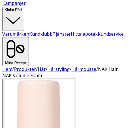
Kampanjer
Kloka Råd
Varumärken
Kundklubb
Tjänster
Hitta apotek
Kundservice
Mina Recept
Hem
/
Produkter
/
Hår
/
Hårstyling
/
Hårmousse
/
NAK Hair
NAK Volume Foam