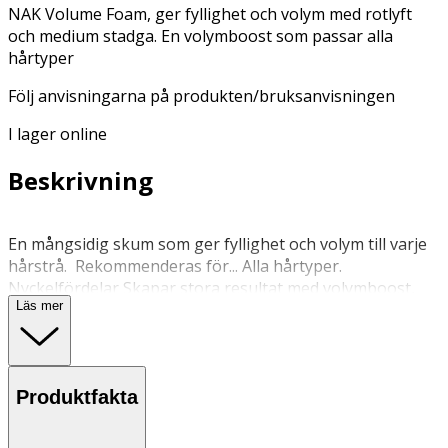
NAK Volume Foam, ger fyllighet och volym med rotlyft
och medium stadga. En volymboost som passar alla
hårtyper
Följ anvisningarna på produkten/bruksanvisningen
I lager online
Beskrivning
En mångsidig skum som ger fyllighet och volym till varje
hårstrå. Rekommenderas för... Alla hårtyper.
Nyckelfördelar Skapar stora resultat med volymboost,
Läs mer
rotlyft och medium stadga. Fönas till perfektion och
borstas ut enkelt, lämnar håret fylligt och fantastiskt.
Nyckelingredienser Förtjockande kopolymerer – Ger
fast, långvarig stylingkontroll för att öka fylligheten i
Produktfakta
platt eller fint hår. Glycerin – Ett vegetabiliskt
fuktbindande ämne som ökar fuktinnehållet och
motverkar torrhet. Vitamin B5 – Ett djupt vårdande B-