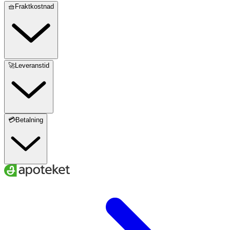
🧺Fraktkostnad
🚀Leveranstid
💳Betalning