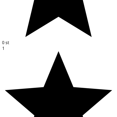
0
st
1