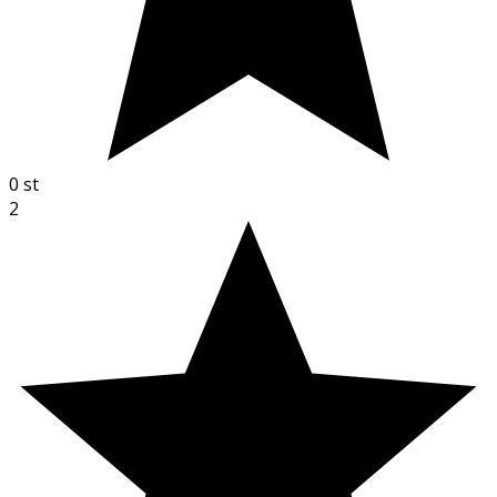
0
st
2