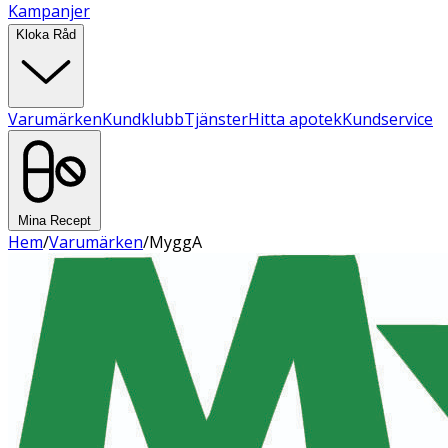
Kampanjer
Kloka Råd
Varumärken
Kundklubb
Tjänster
Hitta apotek
Kundservice
Mina Recept
Hem
/
Varumärken
/
MyggA