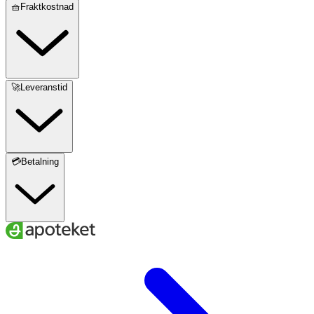
🧺Fraktkostnad
🚀Leveranstid
💳Betalning