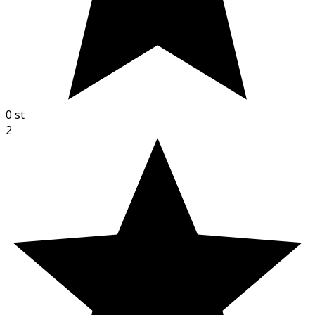
0
st
2