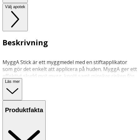
Välj apotek
Beskrivning
MyggA Stick är ett myggmedel med en stiftapplikator
som gör det enkelt att applicera på huden. MyggA ger ett
effektivt skydd mot mygg, knott samt minskar risken för
Läs mer
fästingbett. MyggA fungerar på insekter både i Sverige
och utomlands. Godkänd som bekämpningsmedelklass 3
av kemikalieinspektionen. Använd biocider på ett säkert
sätt. Läs alltid etiketten och produktinformationen före
Produktfakta
användning
Användning:
• Applicera högst 2 gånger om dagen.
• Stryk på en sparsam mängd på områden som behöver