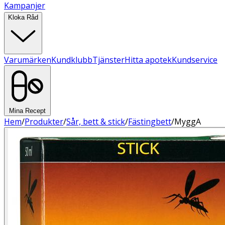
Kampanjer
Kloka Råd
Varumärken
Kundklubb
Tjänster
Hitta apotek
Kundservice
Mina Recept
Hem
/
Produkter
/
Sår, bett & stick
/
Fästingbett
/
MyggA