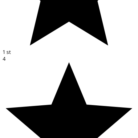
1
st
4