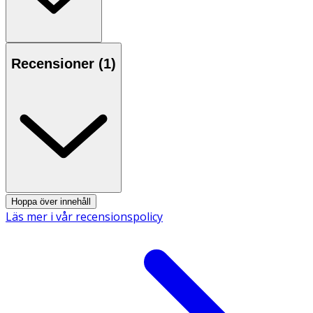
skyddas.
• Använd endast utomhus.
• Om du badat, stryk på ett nytt lager då effekten minskar
vid kontakt med vatten.
Recensioner (
1
)
• Får användas av vuxna och barn över 13 år.
• Får användas av gravida och ammande kvinnor.
Innehåll:
Aktiv substans i MyggA är DEET (N,N-dietyl-m-toluamid).
Dessutom innehåller alla MyggA produkter extrakt av
växtoljor från bl. a lavendel, geranium och rosor.
Hoppa över innehåll
Läs mer i vår recensionspolicy
Säkerhetsdatablad (PDF)