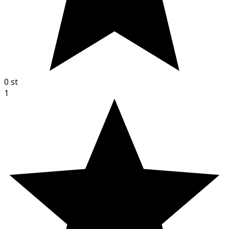
0
st
1