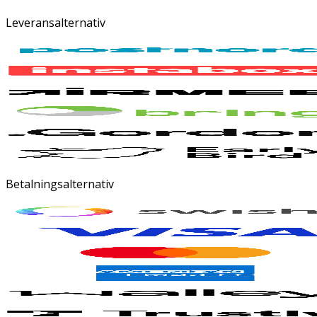
Leveransalternativ
Betalningsalternativ