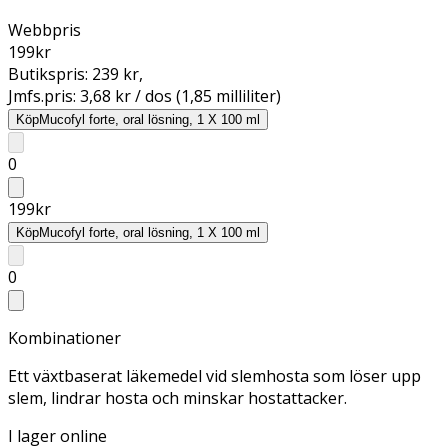
Webbpris
199
kr
Butikspris:
239 kr
,
Jmfs.pris:
3,68 kr / dos (1,85 milliliter)
Köp
Mucofyl forte, oral lösning, 1 X 100 ml
0
199
kr
Köp
Mucofyl forte, oral lösning, 1 X 100 ml
0
Kombinationer
Ett växtbaserat läkemedel vid slemhosta som löser upp
slem, lindrar hosta och minskar hostattacker.
I lager online