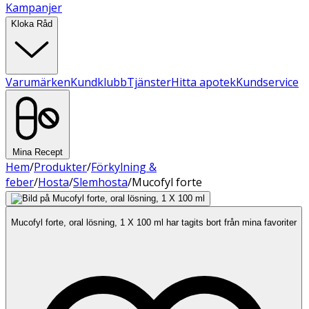
Kampanjer
Kloka Råd
Varumärken
Kundklubb
Tjänster
Hitta apotek
Kundservice
Mina Recept
Hem
/
Produkter
/
Förkylning &
feber
/
Hosta
/
Slemhosta
/
Mucofyl forte
Mucofyl forte, oral lösning, 1 X 100 ml har tagits bort från mina favoriter