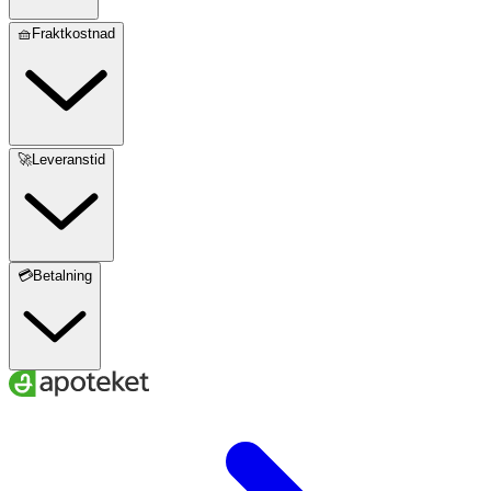
🧺Fraktkostnad
🚀Leveranstid
💳Betalning