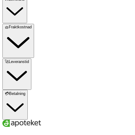
🧺Fraktkostnad
🚀Leveranstid
💳Betalning