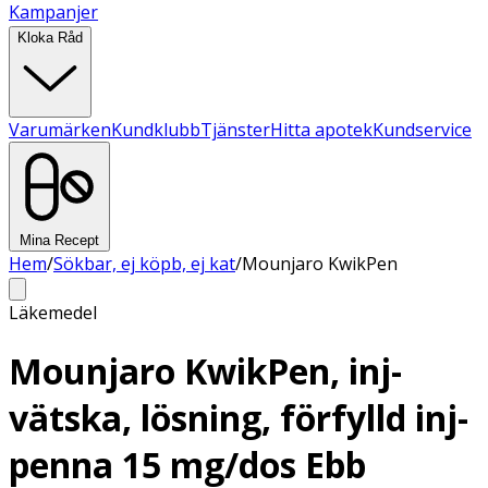
Kampanjer
Kloka Råd
Varumärken
Kundklubb
Tjänster
Hitta apotek
Kundservice
Mina Recept
Hem
/
Sökbar, ej köpb, ej kat
/
Mounjaro KwikPen
Läkemedel
Mounjaro KwikPen, inj-
vätska, lösning, förfylld inj-
penna 15 mg/dos Ebb