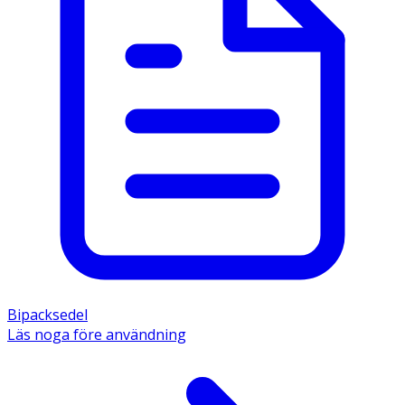
Bipacksedel
Läs noga före användning