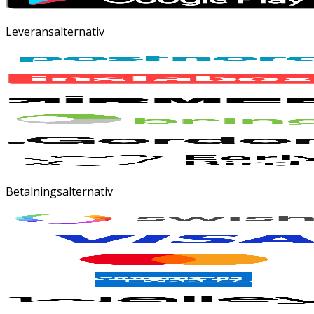
Leveransalternativ
Betalningsalternativ