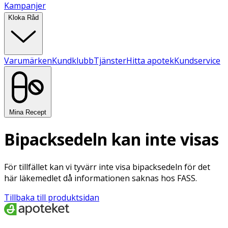
Kampanjer
Kloka Råd
Varumärken
Kundklubb
Tjänster
Hitta apotek
Kundservice
Mina Recept
Bipacksedeln kan inte visas
För tillfället kan vi tyvärr inte visa bipacksedeln för det
här läkemedlet då informationen saknas hos FASS.
Tillbaka till produktsidan