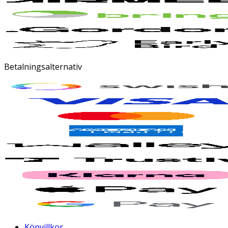
Betalningsalternativ
Köpvillkor