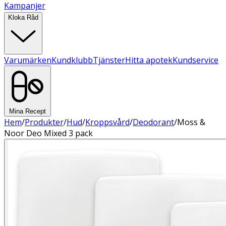
Kampanjer
Kloka Råd
Varumärken
Kundklubb
Tjänster
Hitta apotek
Kundservice
Mina Recept
Hem
/
Produkter
/
Hud
/
Kroppsvård
/
Deodorant
/
Moss &
Noor Deo Mixed 3 pack