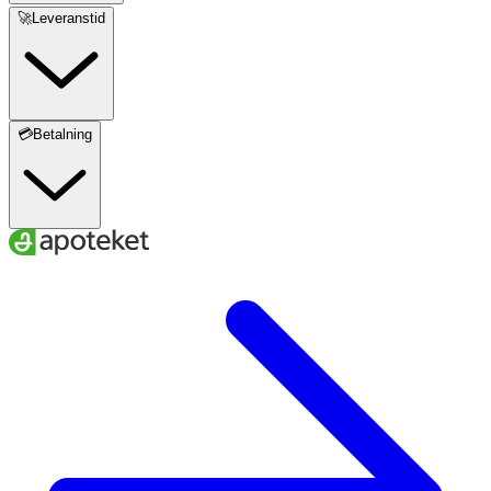
🚀Leveranstid
💳Betalning