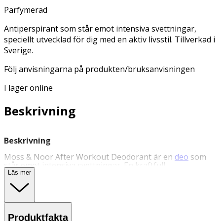
Parfymerad
Antiperspirant som står emot intensiva svettningar,
speciellt utvecklad för dig med en aktiv livsstil. Tillverkad i
Sverige.
Följ anvisningarna på produkten/bruksanvisningen
I lager online
Beskrivning
Beskrivning
Moss & Noor After Workout Deodorant är en
deo
som
står emot intensiva svettningar. En kraftfull
antiperspirant speciellt utvecklad för dig med aktiv livsstil.
Läs mer
Berikad med provitamin B5 (fuktbevarande, lugnande
och läkande effekt på huden) och ricinolja (mjukgörande
kallpressad olja från ricinfrön). Produkten är vegansk och
fri från färgämnen, mikroplaster och parabener.
Producerad i Sverige. 3-packet innehåller dofterna Fresh
Produktfakta