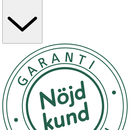
Grapefruit, Light Mint och Clean Eucalyptus. Följ
anvisningarna på produkten/bruksanvisningen.
Användning
- Applicera dagligen i rena, torra armhålor.
- Förvaras i rumstemperatur.
Inneh
å
ll
Clean Eucalyptus: Aqua, Aluminum Chlorohydrate,
Propylene Glycol, Trideceth-9, Hydroxyethylcellulose,
PEG-40 Hydrogenated Castor Oil, Phenoxyethanol,
Eucalyptus Globulus Leaf Oil, Panthenol,
Ethylhexylglycerin, Citric Acid, Limonene, Linalool.
Fresh Grapefruit: Aqua, Aluminum Chlorohydrate,
Propylene Glycol, Hydroxyethylcellulose, Parfum,
Panthenol, Trideceth-9, PEG-40 Hydrogena ted Castor
Oil, Phenoxyethanol, Ethylhexylglycerin, Citric Acid,
Limonene, Linalool, Citral, Hexyl Cinnamal.
Light Mint: Aqua, Aluminum Chlorohydrate, Propylene
Glycol, Hydroxyethylcellulose, Parfum, Panthenol,
Trideceth-9, PEG-40 Hydrogenated Castor Oil,
Phenoxyethanol, Ethylhexylglycerin, Citric Acid,