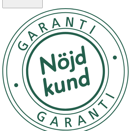
effekten uppnås vid ett dagligt intag av 250 mg DHA.
Användning & Dosering
- Från 3 år: 2 tuggtabletter dagligen.
- Tas gärna i samband med måltid.
- Rekommenderad dos bör inte överskridas.
- Kosttillskott ersätter inte en allsidig kost eller hälsosam
livsstil.
- Förvaras utom syn- och räckhåll för barn.
INNEHÅLLSDEKLARATION
2 Gummies
Algolja
200 mg