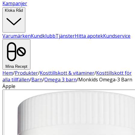
Kampanjer
Kloka Råd
Varumärken
Kundklubb
Tjänster
Hitta apotek
Kundservice
Mina Recept
Hem
/
Produkter
/
Kosttillskott & vitaminer
/
Kosttillskott för
alla tillfällen
/
Barn
/
Omega 3 barn
/
Monkids Omega-3 Barn
Äpple