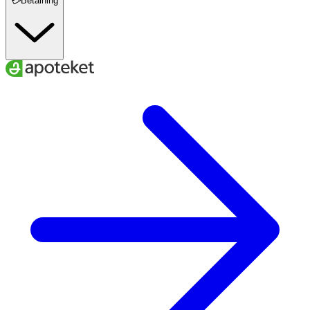
💳Betalning