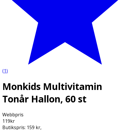
(
1
)
Monkids Multivitamin
Tonår Hallon, 60 st
Webbpris
119
kr
Butikspris:
159 kr
,