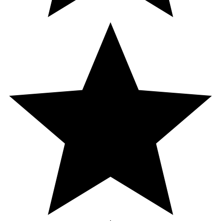
* Dagligt referensintag. ** DRI ej fastställd.
Innehåll
Sötningsmedel (maltitolsirap), majsstärkelse, vatten,
vitamin-/mineralblandning (niacin (nikotinamid), vitamin E
(DL-alfa-tokoferylacetat), zink (zinkcitrat trihydrat),
vitamin B6 (pyridoxinhydroklorid), vitamin A
(retinylacetat), folsyra (pteroylmonoglutaminsyra), jod
(kaliumjodid), biotin (D-biotin), selen (natriumselenat),
vitamin D2 (ergokalciferol), vitamin B12
(metylkobalamin)), vitamin C (askorbinsyra),
surhetsreglerande medel (natriumcitrater), naturlig arom
(hallon), svartmorotskoncentrat, vegetabilisk olja (kokos,
raps), ytbehandlingsmedel (karnaubavax).