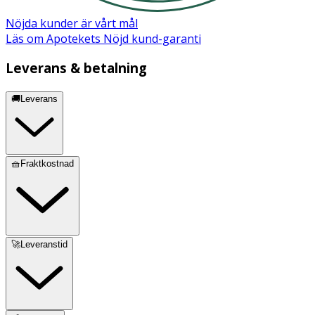
Nöjda kunder är vårt mål
Läs om Apotekets Nöjd kund-garanti
Leverans & betalning
🚚Leverans
🧺Fraktkostnad
🚀Leveranstid