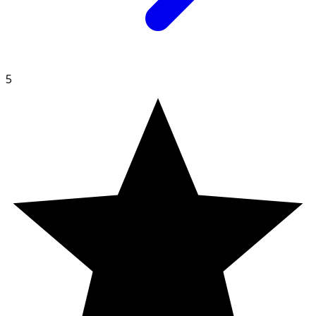
· Kosttillskott ersätter inte en varierad kost utan bör
kombineras med en mångsidig och balanserad livsstil.
Förvaring
5
Förvaras oåtkomligt för barn.
Produktens utformning
kan tilltala barn. Ha extra uppsikt då överdosering kan
innebära risker Glöm inte att skruva åt det barnsäkra
locket.
Innehållsdeklaration
1 gummy
%DRI*
A-vitamin
400 µg RE
50
Niacin
8 mg NE
50
B6-vitamin
0,7 mg
50