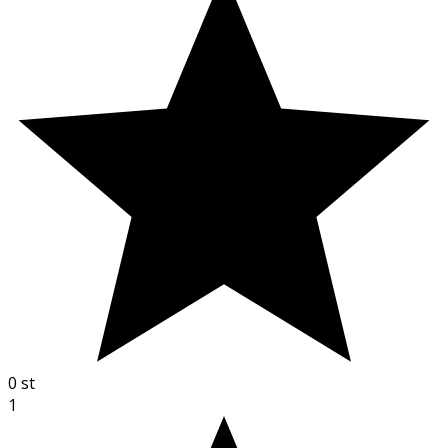
0
st
1