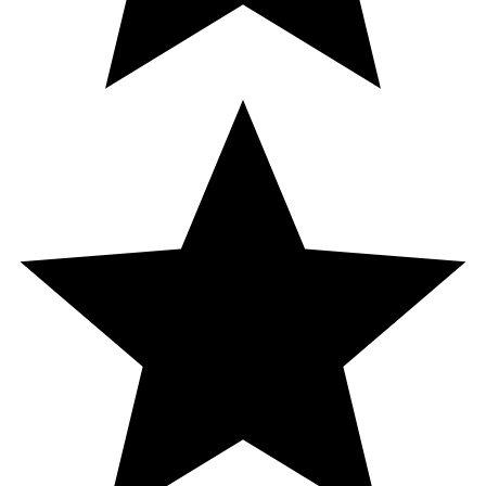
B12-vitamin
2,5 µg
100
Folsyra
100 µg
50
Biotin
25 µg
50
C-vitamin
40 mg
50
D-vitamin
10 µg
200
E-vitamin
6 mg a-TE
50
Selen
13,8 µg
25
Jod
37,5 µg
25
Zink
2,5 mg
25