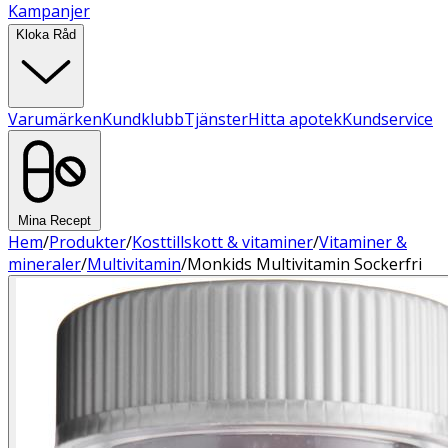
Kampanjer
Kloka Råd
Varumärken
Kundklubb
Tjänster
Hitta apotek
Kundservice
Mina Recept
Hem
/
Produkter
/
Kosttillskott & vitaminer
/
Vitaminer &
mineraler
/
Multivitamin
/
Monkids Multivitamin Sockerfri