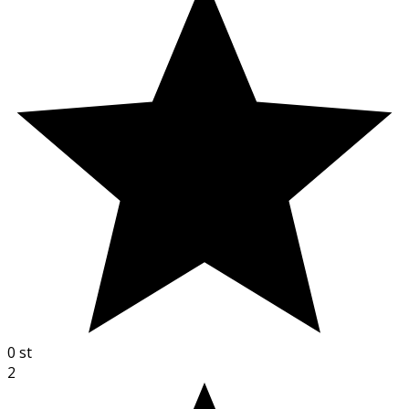
0
st
2