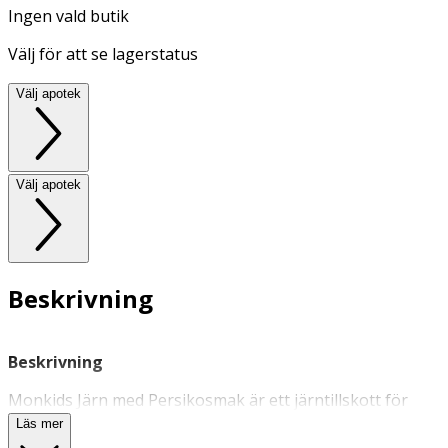
Ingen vald butik
Välj för att se lagerstatus
Välj apotek
Välj apotek
Beskrivning
Beskrivning
Monkids Järn med Persikosmak är ett järntillskott för
barn i form av goda och lättuggade gummies. En gummy
Läs mer
innehåller 7 mg järn, vilket motsvarar Livsmedelsverkets