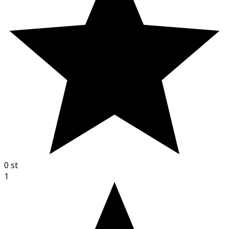
0
st
1