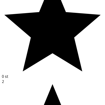
0
st
2