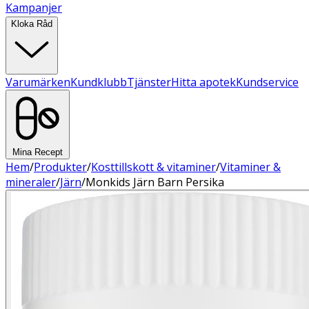
Kampanjer
Kloka Råd
Varumärken
Kundklubb
Tjänster
Hitta apotek
Kundservice
Mina Recept
Hem
/
Produkter
/
Kosttillskott & vitaminer
/
Vitaminer &
mineraler
/
Järn
/
Monkids Järn Barn Persika