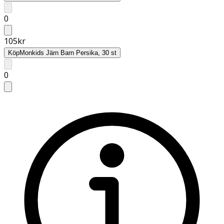
0
105
kr
Köp
Monkids Järn Barn Persika, 30 st
0