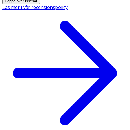
Hoppa över innehåll
Läs mer i vår recensionspolicy
INNEHÅLLSDEKLARATION
1 Gummy
%DRI*
Järn
7 mg
50*
* Dagligt referensintag. ** DRI ej fastställd
Innehåll
Glukos-fruktossirap, socker, vatten, majsstärkelse, järn
(järnpyrofosfat), surhetsreglerande medel (äppelsyra),
naturlig arom (persika), svartmorotsextrakt, vegetabilisk
olja (kokos,raps), ytbehandlingsmedel (karnaubavax)