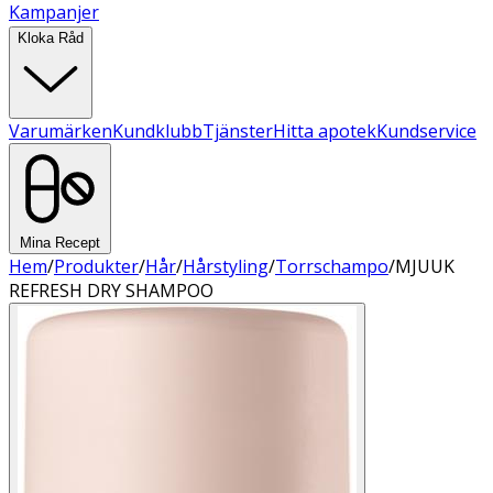
Kampanjer
Kloka Råd
Varumärken
Kundklubb
Tjänster
Hitta apotek
Kundservice
Mina Recept
Hem
/
Produkter
/
Hår
/
Hårstyling
/
Torrschampo
/
MJUUK
REFRESH DRY SHAMPOO