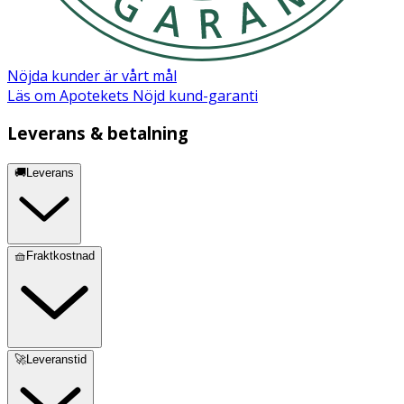
Butane, Propane, Isobutane, Alcohol Denat., Oryza Sativa
Starch, Hydrated Silica, Peg-12 Dimethicone, Parfum,
Benzyl Salicylate, Hexyl Cinnamal, Limonene, Linalool
Nöjda kunder är vårt mål
Läs om Apotekets Nöjd kund-garanti
Leverans & betalning
🚚Leverans
🧺Fraktkostnad
🚀Leveranstid