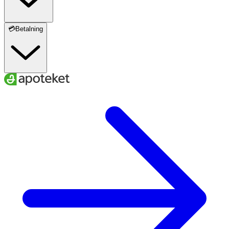
💳Betalning