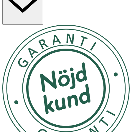
most beautiful style. MJUUK's success is based on unique
hair care innovations created in their own laboratory. All
the products are manufactured in Kangasala, Finland, in
one of the northernmost hair cosmetics factories in the
world.,MJUUK REFRESH DRY SHAMPOO med sin unika
formula tar omedelbart bort oljighet från hår och
hårbotten och fräschar upp rötterna. Produkten hjälper
till att lämna h
Användning: Skaka väl före användning. Spraya på torrt
hår på ca 15 cm avstånd, fokusera på hårstrået och
borsta igenom håret. Du kan lägga till mer produkt
under dagen vid behov.
Förvaras i rumstemperatur
OK för gravida och ammande:
Ja
Ingredienser: