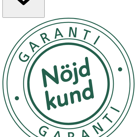
of the northernmost hair cosmetics factories in the
world.,MJUUK HEAT PROTECTION skyddar effektivt håret
mot skador som orsakas av värmen från stylingverktyg
upp till 210°. Sprayen ger också ett lätt stadga för styling.
Formulan är 100% vegansk och lämplig för alla hårtyper,
och förpackningen är återvinningsbar. MJUUK är ett
hårv
Hur du använder: Skaka före användning. Spraya på
handdukstorkat eller torrt hår från cirka 20 cm avstånd
och kamma igenom håret innan styling.
Förvaras i rumstemperatur
OK för gravida och ammande:
Ja
Ingredienser:
Alcohol Denat., Dimethyl Ether,
Octylacrylamide/Acrylates/ Butylaminoethyl Methacrylate