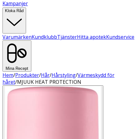
Kampanjer
Kloka Råd
Varumärken
Kundklubb
Tjänster
Hitta apotek
Kundservice
Mina Recept
Hem
/
Produkter
/
Hår
/
Hårstyling
/
Värmeskydd för
håret
/
MJUUK HEAT PROTECTION