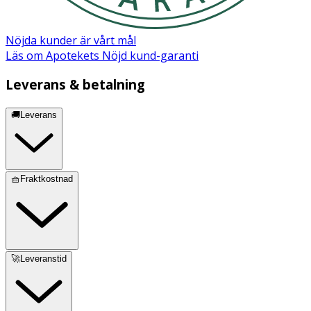
Copolymer, Aminomethyl Propanol, PEG-12 Dimethicone,
Parfum, Alpha-Isomethyl Ionone, Benzyl Salicylate,
Citronellol, Hexyl Cinnamal, Limonene, Linalool
Nöjda kunder är vårt mål
Läs om Apotekets Nöjd kund-garanti
Leverans & betalning
🚚Leverans
🧺Fraktkostnad
🚀Leveranstid