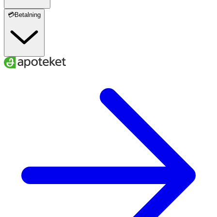
💳Betalning