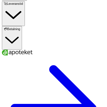
🚀Leveranstid
💳Betalning