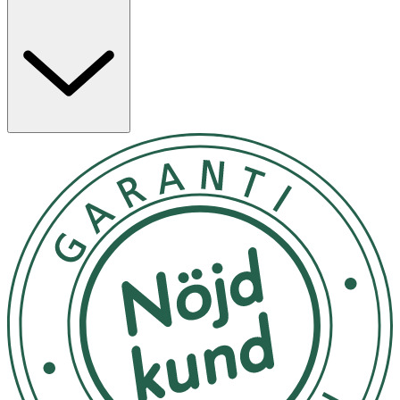
style with a mission to highlight your inner spark and
make you and your hair glow! MJUUK believes that their
Nordic way of thinking, focusing on the essentials, leads
to the most beautiful style. MJUUK's success is based on
unique hair care innovations created in their own
laboratory, high quality products and solid experience
with Nordic hair. All the products are manufactured in
Kangasala, Finland, in one of the northernmost hair
cosmetics factories in the world.,MJUUK Naked Sense
Fragrance-free Refresh Dry Shampoo är en unik
formulering som omede
Skaka väl före användning. Spraya på torrt hår från ett
avstånd av cirka 15 cm, med fokus på rötterna, och
borsta igenom håret. Du kan tillföra mer produkt under
dagen om det behövs.
Förvaras i rumstemperatur
OK för gravida och ammande: