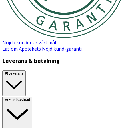
Ja
Ingredienser:
Butane, Propane, Isobutane, Alcohol Denat., Oryza Sativa
Starch, Hydrated Silica, Cetrimonium Chloride
Nöjda kunder är vårt mål
Läs om Apotekets Nöjd kund-garanti
Leverans & betalning
🚚Leverans
🧺Fraktkostnad