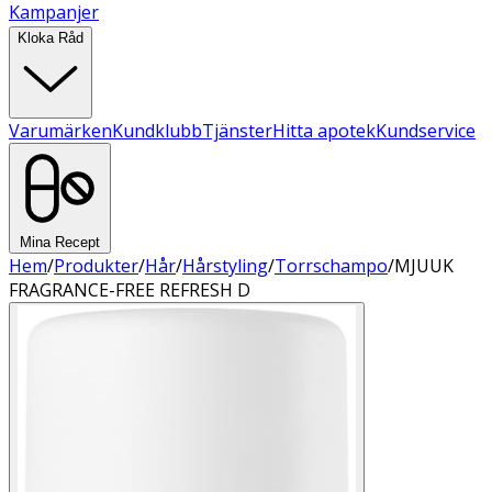
Kampanjer
Kloka Råd
Varumärken
Kundklubb
Tjänster
Hitta apotek
Kundservice
Mina Recept
Hem
/
Produkter
/
Hår
/
Hårstyling
/
Torrschampo
/
MJUUK
FRAGRANCE-FREE REFRESH D