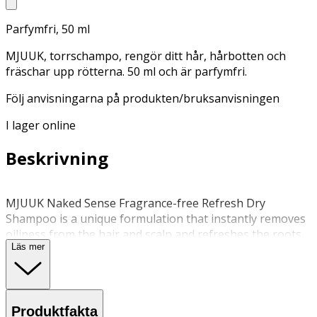
Parfymfri, 50 ml
MJUUK, torrschampo, rengör ditt hår, hårbotten och
fräschar upp rötterna. 50 ml och är parfymfri.
Följ anvisningarna på produkten/bruksanvisningen
I lager online
Beskrivning
MJUUK Naked Sense Fragrance-free Refresh Dry
Shampoo is a unique formulation that instantly removes
oiliness from the hair and scalp and refreshes the roots.
Läs mer
The product helps to leave hair feeling light and clean as
well as smelling fresh between washes. Suitable for all
hair types. TThe formula is 100% vegan, fragrance-free,
and silicone-free. The packaging is recyclable. MJUUK is a
Produktfakta
hair cosmetics brand of glowing confidence and natural