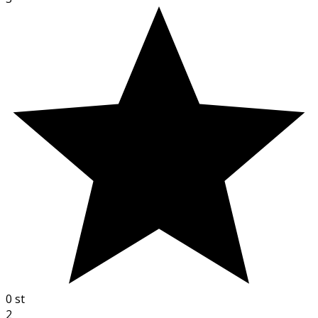
0
st
2