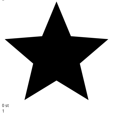
0
st
1