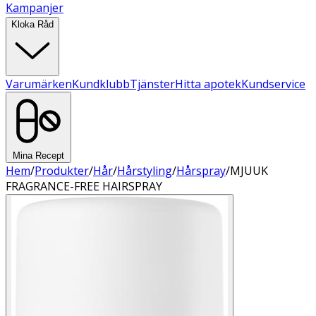
Kampanjer
Kloka Råd
Varumärken
Kundklubb
Tjänster
Hitta apotek
Kundservice
Mina Recept
Hem
/
Produkter
/
Hår
/
Hårstyling
/
Hårspray
/
MJUUK
FRAGRANCE-FREE HAIRSPRAY