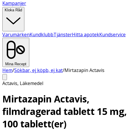
Kampanjer
Kloka Råd
Varumärken
Kundklubb
Tjänster
Hitta apotek
Kundservice
Mina Recept
Hem
/
Sökbar, ej köpb, ej kat
/
Mirtazapin Actavis
Actavis
,
Läkemedel
Mirtazapin Actavis,
filmdragerad tablett 15 mg,
100 tablett(er)