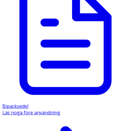
Bipacksedel
Läs noga före användning