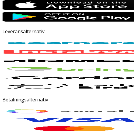
Leveransalternativ
Betalningsalternativ