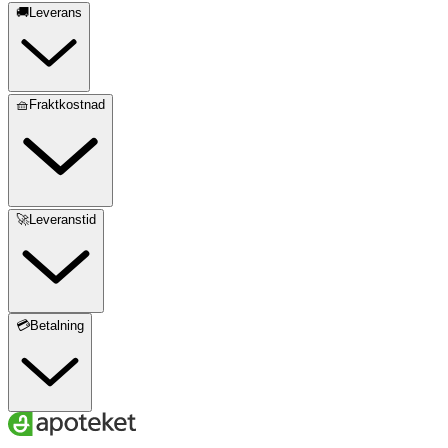
🚚Leverans
🧺Fraktkostnad
🚀Leveranstid
💳Betalning