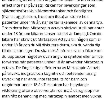
effekt inte har påvisats. Risken för biverkningar som
självmordsförsök, självmordstankar och fientlighet
(främst aggression, trots och ilska) är större hos
patienter under 18 år, när de tar läkemedel av denna typ.
Trots detta kan Mirtazapin Actavis skrivas ut till patienter
under 18 år, om läkaren anser att det är lämpligt. Om din
läkare har skrivit ut Mirtazapin Actavis till någon som är
under 18 år och du vill diskutera detta, ska du vända dig
till din läkare igen. Du ska också informera din läkare om
du upptäcker något av ovan angivna symtom eller om de
förvärras när patienter under 18 år använder Mirtazapin
Actavis. De långsiktiga effekterna av Mirtazapin Actavis
på tillväxt, mognad och kognitiv och beteendemässig
utveckling har ännu inte fastställts för barn och
ungdomar under 18 år. Dessutom har betydande
viktökning oftare observerats i denna åldersgrupp när
man fått behandling med mirtazapin jämfört med vuxna.