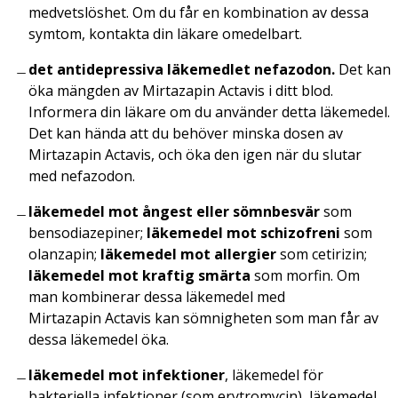
medvetslöshet. Om du får en kombination av dessa
symtom, kontakta din läkare omedelbart.
det antidepressiva läkemedlet nefazodon.
Det kan
öka mängden av Mirtazapin Actavis i ditt blod.
Informera din läkare om du använder detta läkemedel.
Det kan hända att du behöver minska dosen av
Mirtazapin Actavis, och öka den igen när du slutar
med nefazodon.
läkemedel mot ångest eller sömnbesvär
som
bensodiazepiner;
läkemedel mot schizofreni
som
olanzapin;
läkemedel mot allergier
som cetirizin;
läkemedel mot kraftig smärta
som morfin. Om
man kombinerar dessa läkemedel med
Mirtazapin Actavis kan sömnigheten som man får av
dessa läkemedel öka.
läkemedel mot infektioner
, läkemedel för
bakteriella infektioner (som erytromycin), läkemedel