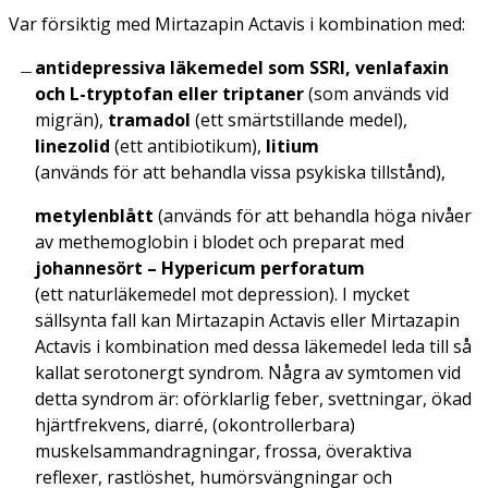
Var försiktig
med Mirtazapin Actavis i kombination med:
antidepressiva läkemedel som SSRI, venlafaxin
och L-tryptofan eller triptaner
(som används vid
migrän),
tramadol
(ett smärtstillande medel),
linezolid
(ett antibiotikum),
litium
(används för att behandla vissa psykiska tillstånd),
metylenblått
(används för att behandla höga nivåer
av methemoglobin i blodet och preparat med
johannesört –
Hypericum perforatum
(ett naturläkemedel mot depression). I mycket
sällsynta fall kan Mirtazapin Actavis eller Mirtazapin
Actavis i kombination med dessa läkemedel leda till så
kallat serotonergt syndrom. Några av symtomen vid
detta syndrom är: oförklarlig feber, svettningar, ökad
hjärtfrekvens, diarré, (okontrollerbara)
muskelsammandragningar, frossa, överaktiva
reflexer, rastlöshet, humörsvängningar och