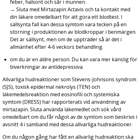
feber, halsont och sår i munnen.
→
Sluta med Mirtazapin Actavis och ta kontakt med
din läkare omedelbart för att göra ett blodtest. I
sällsynta fall kan dessa symtom vara tecken på en
störning i produktionen av blodkroppar i benmärgen.
Det är sällsynt, men om de uppträder så är det i
allmänhet efter 4-6 veckors behandling.
om du är en äldre person. Du kan vara mer känslig för
biverkningar av antidepressiva.
Allvarliga hudreaktioner som Stevens-Johnsons syndrom
(SJS), toxisk epidermal nekrolys (TEN) och
läkemedelsreaktion med eosinofili och systemiska
symtom (DRESS) har rapporterats vid användning av
mirtazapin. Sluta använda läkemedlet och sök vård
omedelbart om du får något av de symtom som beskrivs i
avsnitt 4 i samband med dessa allvarliga hudreaktioner.
Om du någon gång har fått en allvarlig hudreaktion ska