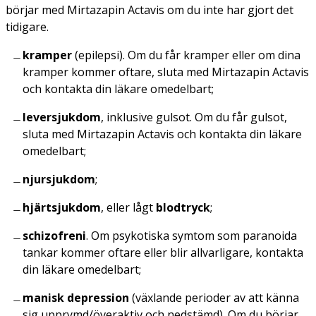
börjar med Mirtazapin Actavis om du inte har gjort det
tidigare.
kramper
(epilepsi). Om du får kramper eller om dina
kramper kommer oftare, sluta med Mirtazapin Actavis
och kontakta din läkare omedelbart;
leversjukdom
, inklusive gulsot. Om du får gulsot,
sluta med Mirtazapin Actavis och kontakta din läkare
omedelbart;
njursjukdom
;
hjärtsjukdom
, eller lågt
blodtryck
;
schizofreni
. Om psykotiska symtom som paranoida
tankar kommer oftare eller blir allvarligare, kontakta
din läkare omedelbart;
manisk depression
(växlande perioder av att känna
sig upprymd/överaktiv och nedstämd). Om du börjar