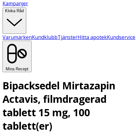
Kampanjer
Kloka Råd
Varumärken
Kundklubb
Tjänster
Hitta apotek
Kundservice
Mina Recept
Bipacksedel Mirtazapin
Actavis, filmdragerad
tablett 15 mg, 100
tablett(er)