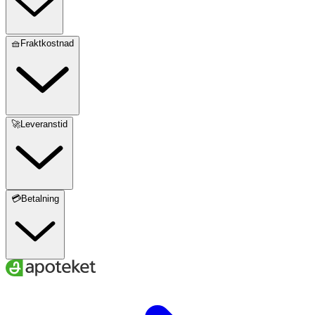
🧺Fraktkostnad
🚀Leveranstid
💳Betalning