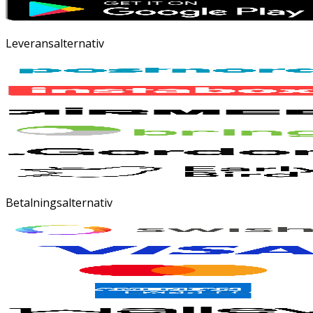
Leveransalternativ
Betalningsalternativ