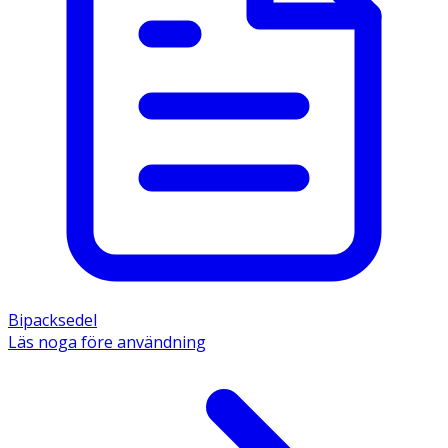
Bipacksedel
Läs noga före användning