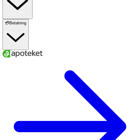
Zink
1,5 mg
3 mg
Selen
9 µg
18 µg
💳Betalning
Krom
6 µg
12 µg
Koppar
150 µg
300 µg
* Dagligt referensintag. ** DRI ej fastställd
Innehåll
Glukossirap, socker, modifierad potatisstärkelse (E1420,
E1404), vitamin C (L-askorbinsyra), niacin (nikotinamid),
vitamin E (DL-alfa-tokoferyl acetat), vitamin B6
(pyridoxinhydroklorid), vitamin A (betakaroten), folsyra
(pteroylmonoglutaminsyra), biotin (D-biotin), vitamin D3
(kolekalciferol), vitamin B12 (cyanokobalamin), zink
(zinksulfat), magnesium (magnesiumcitrat), jod
(kaliumjodid), selen (natriumselenit), krom (kromklorid),
koppar (kopparglukonat), surhetsreglerande medel