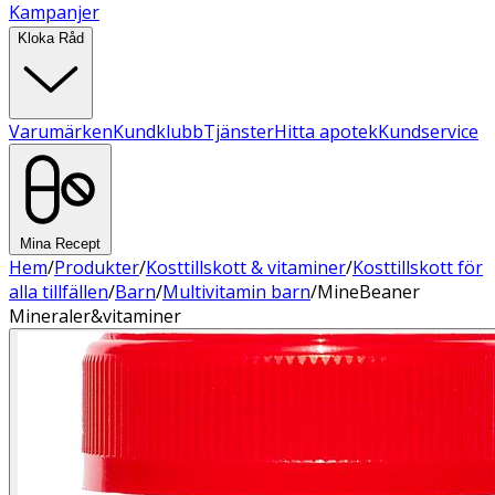
Kampanjer
Kloka Råd
Varumärken
Kundklubb
Tjänster
Hitta apotek
Kundservice
Mina Recept
Hem
/
Produkter
/
Kosttillskott & vitaminer
/
Kosttillskott för
alla tillfällen
/
Barn
/
Multivitamin barn
/
MineBeaner
Mineraler&vitaminer