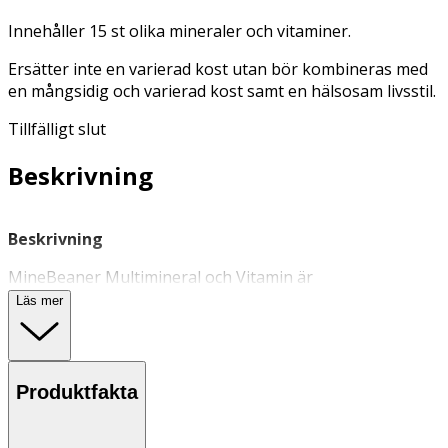
Innehåller 15 st olika mineraler och vitaminer.
Ersätter inte en varierad kost utan bör kombineras med
en mångsidig och varierad kost samt en hälsosam livsstil.
Tillfälligt slut
Beskrivning
Beskrivning
MineBeaner Multimineral och Vitamin är
ett kosttillskott för barn från 3 år och vuxna.
Läs mer
Tuggtabletter i form av gelatinfria gelébönor med en
god smak av hallon och jordgubb. Innehåller 15 olika
mineraler och vitaminer: Vitamin A, vitamin D, vitamin E,
vitamin C, vitamin B3, vitamin B6, vitamin B12, folsyra,
Produktfakta
biotin, magnesium, jod, zink, selen, krom och koppar.
Användning & Dosering