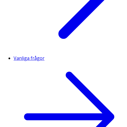
(citronsyra). Ytbehandlingsmedel, (karnaubavax, shellack,
bivax). Naturliga aromämnen (hallon, jordgubb).
Färgämnen av frukt och grönsaker i mat (svarta vinbär,
morot, rädisa, pumpa, äpple, tomat), olivolja.
Vanliga frågor