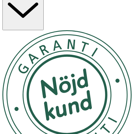
- Från 3 år.
- Rekommenderad daglig dos: 3–6 tuggtabletter dagligen
- Överskrid inte rekommenderad daglig dos.
- Kosttillskott bör inte användas som alternativ till en
varierad kost.
- Förvaras i rumstemperatur, väl försluten och utom
räckhåll för små barn. Produktens utformning kan tilltala
barn. Ha extra uppsikt då överdosering kan innebära
risker.
INNEHÅLLSDEKLARATION
3 Tabletter
6 Tabletter
Vitamin A (Betakaroten)
25 µg RE
50 µg RE
Vitamin D3
5 µg
10 µg