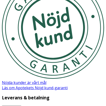
Nöjda kunder är vårt mål
Läs om Apotekets Nöjd kund-garanti
Leverans & betalning