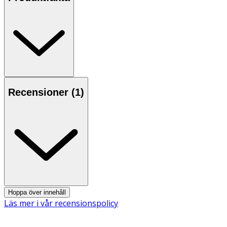
Användning
- Rekommenderas att förvaras i originalförpackning,
undvik direkt solljus.
Inneh
å
ll
100% bomull.
Recensioner (
1
)
Hoppa över innehåll
Läs mer i vår recensionspolicy