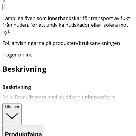
Lämpliga även som innerhandskar för transport av fukt
från huden, för att undvika hudskador eller isolera mot
kyla.
Följ anvisningarna på produkten/bruksanvisningen
I lager online
Beskrivning
Beskrivning
Millu Bomullsvante med mudd och tight passform
tillverkad i 100% bomull. Kan användas som
innerhandske under vattentäta handskar såsom
Läs mer
skyddshandskar
och hushållshandskar. Lämpliga även
som innerhandskar för transport av fukt från huden, för
att undvika hudskador eller isolera mot kyla. Följ
anvisningarna på produkten/bruksanvisningen.
Produktfakta