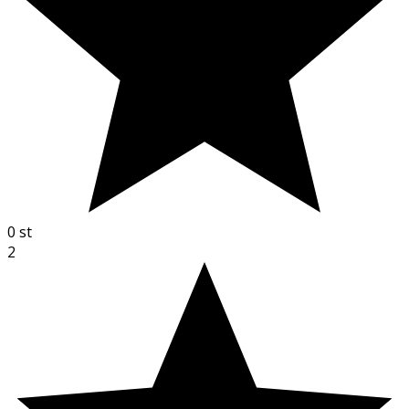
0
st
2