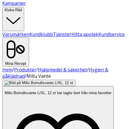
Kampanjer
Kloka Råd
Varumärken
Kundklubb
Tjänster
Hitta apotek
Kundservice
Mina Recept
Hem
/
Produkter
/
Hjälpmedel & säkerhet
/
Hygien &
påklädnad
/
Millu Vante
Millu Bomullsvante L/XL, 12 st har tagits bort från mina favoriter