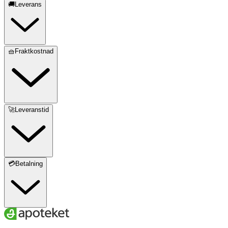
🚚Leverans
🧺Fraktkostnad
🚀Leveranstid
💳Betalning