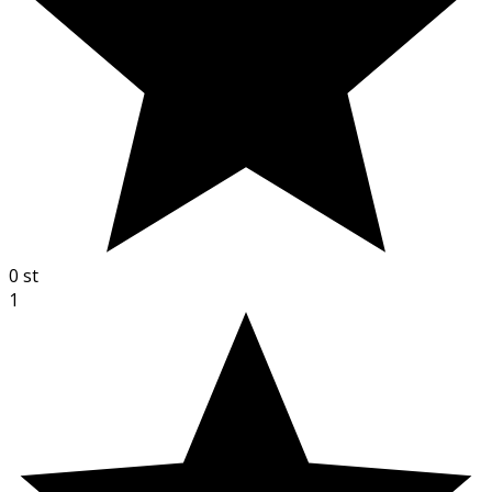
0
st
1