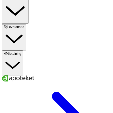
🚀Leveranstid
💳Betalning