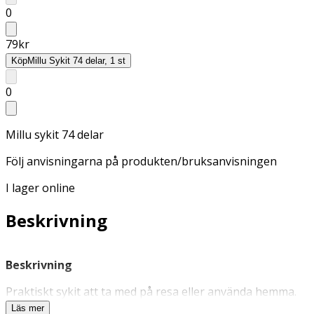
0
79
kr
Köp
Millu Sykit 74 delar, 1 st
0
Millu sykit 74 delar
Följ anvisningarna på produkten/bruksanvisningen
I lager online
Beskrivning
Beskrivning
Praktiskt sykit att ta med på resa eller använda hemma.
Kittet innehåller allt som behövs för enkla
Läs mer