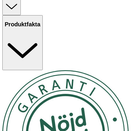
sömnadsprojekt – trådar i olika färger, knappar, sax,
nålar, säkerhets- och måttband.
Sömnadskittet har en mycket låg vikt och är behändig att
Produktfakta
ha med på resor. Kommer i en praktisk väska som stängs
med dragkedja och säkerställer att alla delar hålls på
plats.
Användning
- Sy fast en knapp, laga en reva eller sprätta och lägg
upp för långa byxor.
- Förvaras torrt och svalt.