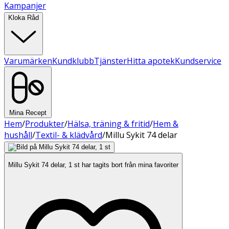
Kampanjer
Kloka Råd
Varumärken
Kundklubb
Tjänster
Hitta apotek
Kundservice
Mina Recept
Hem
/
Produkter
/
Hälsa, träning & fritid
/
Hem &
hushåll
/
Textil- & klädvård
/
Millu Sykit 74 delar
Millu Sykit 74 delar, 1 st har tagits bort från mina favoriter