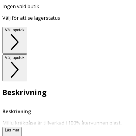
Ingen vald butik
Välj för att se lagerstatus
Välj apotek
Välj apotek
Beskrivning
Beskrivning
Millu kräkpåse är tillverkad i 100% återvunnen plast,
samt har en smart funktion för återslutning efter
Läs mer