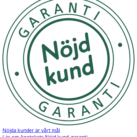
Nöjda kunder är vårt mål
Läs om Apotekets Nöjd kund-garanti