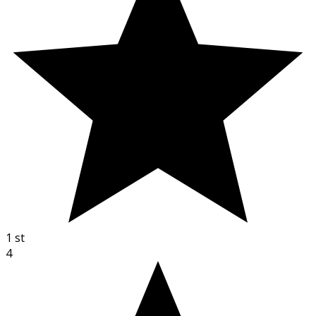
1
st
4