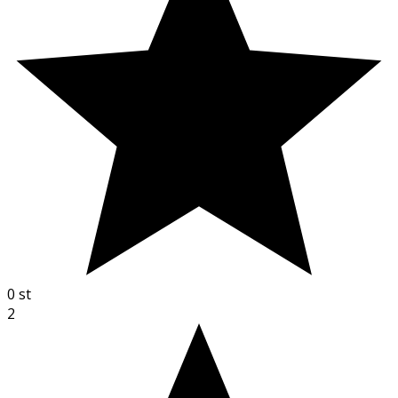
0
st
2