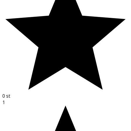
0
st
1