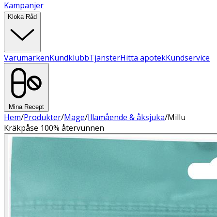
Kampanjer
Kloka Råd
Varumärken
Kundklubb
Tjänster
Hitta apotek
Kundservice
Mina Recept
Hem
/
Produkter
/
Mage
/
Illamående & åksjuka
/
Millu
Kräkpåse 100% återvunnen