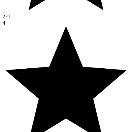
2
st
4