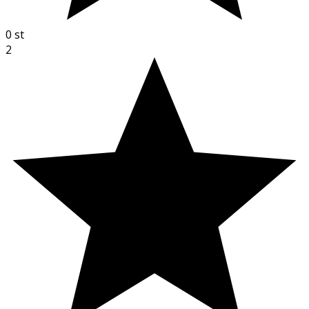
0
st
2