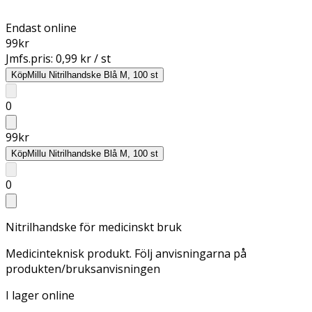
Endast online
99
kr
Jmfs.pris:
0,99 kr / st
Köp
Millu Nitrilhandske Blå M, 100 st
0
99
kr
Köp
Millu Nitrilhandske Blå M, 100 st
0
Nitrilhandske för medicinskt bruk
Medicinteknisk produkt. Följ anvisningarna på
produkten/bruksanvisningen
I lager online