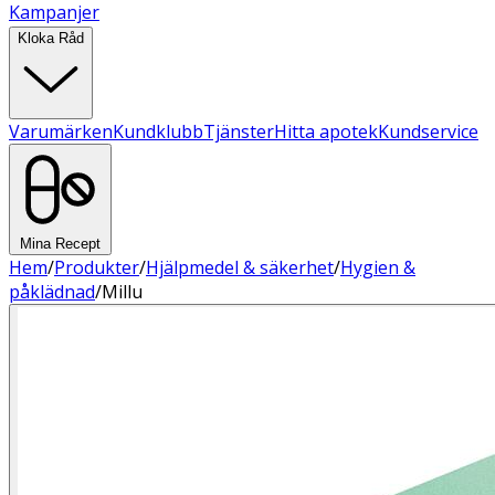
Kampanjer
Kloka Råd
Varumärken
Kundklubb
Tjänster
Hitta apotek
Kundservice
Mina Recept
Hem
/
Produkter
/
Hjälpmedel & säkerhet
/
Hygien &
påklädnad
/
Millu