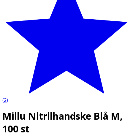
(
2
)
Millu Nitrilhandske Blå M,
100 st