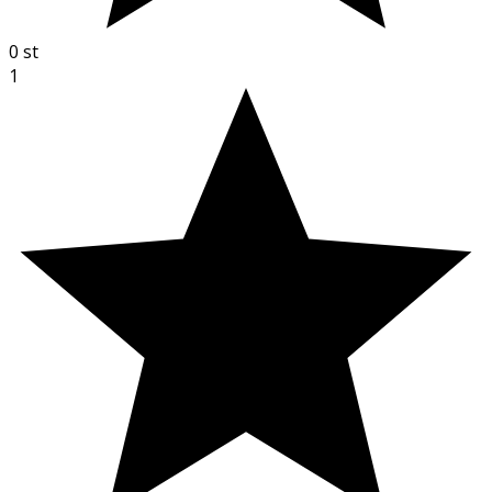
0
st
1