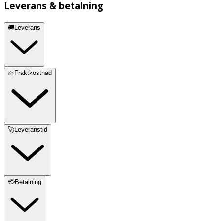
Leverans & betalning
🚚Leverans
🧺Fraktkostnad
🚀Leveranstid
💳Betalning