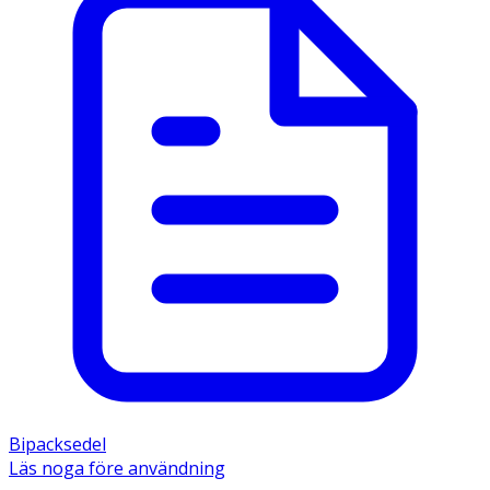
Bipacksedel
Läs noga före användning