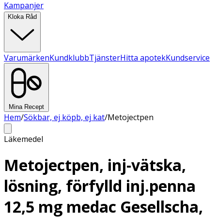
Kampanjer
Kloka Råd
Varumärken
Kundklubb
Tjänster
Hitta apotek
Kundservice
Mina Recept
Hem
/
Sökbar, ej köpb, ej kat
/
Metojectpen
Läkemedel
Metojectpen, inj-vätska,
lösning, förfylld inj.penna
12,5 mg medac Gesellscha,