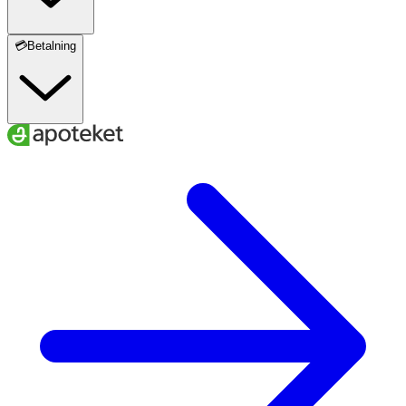
💳Betalning