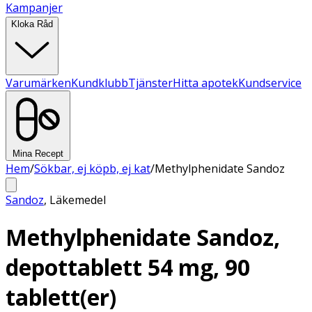
Kampanjer
Kloka Råd
Varumärken
Kundklubb
Tjänster
Hitta apotek
Kundservice
Mina Recept
Hem
/
Sökbar, ej köpb, ej kat
/
Methylphenidate Sandoz
Sandoz
,
Läkemedel
Methylphenidate Sandoz,
depottablett 54 mg, 90
tablett(er)