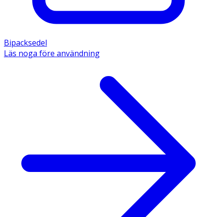
Bipacksedel
Läs noga före användning